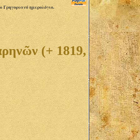
το Γρηγοριανό ημερολόγιο.
ρηνῶν (+ 1819,