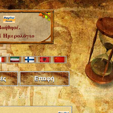
Βοήθησέ.
 Ημερολόγιο
ές
Επαφή