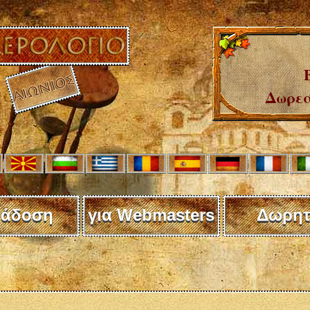
Δωρεά
άδοση
για Webmasters
Δωρητ