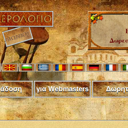
Δωρεά
άδοση
για Webmasters
Δωρητ