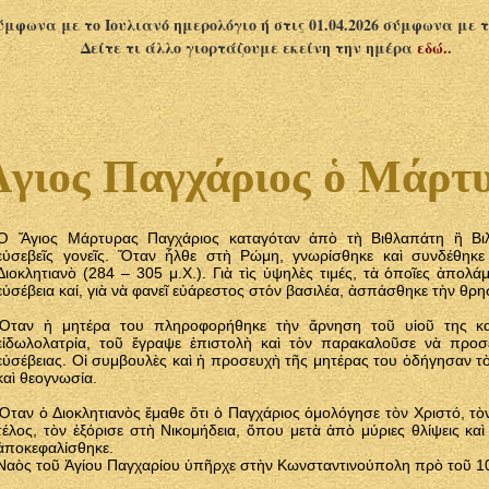
σύμφωνα με το Ιουλιανό ημερολόγιο ή στις 01.04.2026 σύμφωνα με 
Δείτε τι άλλο γιορτάζουμε εκείνη την ημέρα
εδώ.
.
γιος Παγχάριος ὁ Μάρτ
Ὁ Ἅγιος Μάρτυρας Παγχάριος καταγόταν ἀπὸ τὴ Βιθλαπάτη ἢ Βι
εὐσεβεῖς γονεῖς. Ὅταν ἦλθε στὴ Ρώμη, γνωρίσθηκε καὶ συνδέθηκε
Διοκλητιανὸ (284 – 305 μ.Χ.). Γιὰ τὶς ὑψηλὲς τιμές, τὰ ὁποῖες ἀπολ
εὐσέβεια καί, γιὰ νὰ φανεῖ εὐάρεστος στὸν βασιλέα, ἀσπάσθηκε τὴν θρη
Ὅταν ἡ μητέρα του πληροφορήθηκε τὴν ἄρνηση τοῦ υἱοῦ της κα
εἰδωλολατρία, τοῦ ἔγραψε ἐπιστολὴ καὶ τὸν παρακαλοῦσε νὰ προσ
εὐσέβειας. Οἱ συμβουλὲς καὶ ἡ προσευχὴ τῆς μητέρας του ὁδήγησαν τὸ
καὶ θεογνωσία.
Ὅταν ὁ Διοκλητιανὸς ἔμαθε ὅτι ὁ Παγχάριος ὁμολόγησε τὸν Χριστό, τὸν
τέλος, τὸν ἐξόρισε στὴ Νικομήδεια, ὅπου μετὰ ἀπὸ μύριες θλίψεις καὶ 
ἀποκεφαλίσθηκε.
Ναὸς τοῦ Ἁγίου Παγχαρίου ὑπῆρχε στὴν Κωνσταντινούπολη πρὸ τοῦ 10