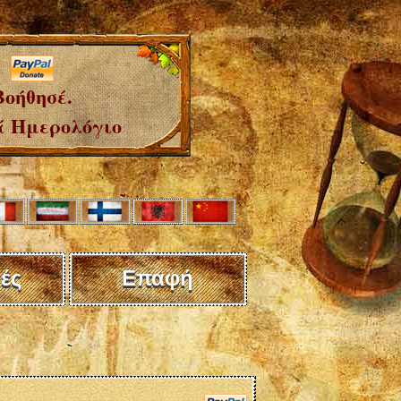
Βοήθησέ.
 Ημερολόγιο
ές
Επαφή