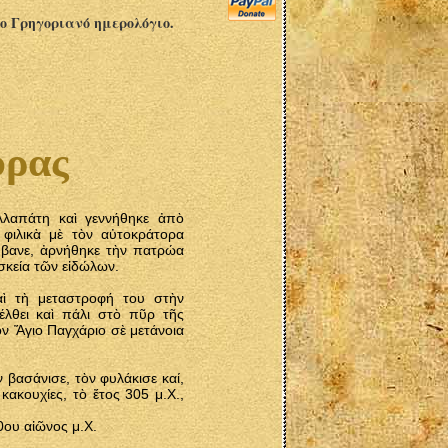
το Γρηγοριανό ημερολόγιο.
υρας
λλαπάτη καὶ γεννήθηκε ἀπὸ
 φιλικὰ μὲ τὸν αὐτοκράτορα
άμβανε, ἀρνήθηκε τὴν πατρώα
σκεία τῶν εἰδώλων.
ὶ τὴ μεταστροφή του στὴν
έλθει καὶ πάλι στὸ πῦρ τῆς
ν Ἅγιο Παγχάριο σὲ μετάνοια
 βασάνισε, τὸν φυλάκισε καί,
κακουχίες, τὸ ἔτος 305 μ.Χ.,
ου αἰῶνος μ.Χ.