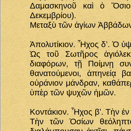
Δαμασκηνοῦ καὶ ὁ Ὅσι
Δεκεμβρίου).
Μεταξὺ τῶν ἁγίων Ἀββάδων 
Ἀπολυτίκιον. Ἦχος δ’. Ὁ ὑ
Ὡς τοῦ Σωτῆρος ἁγιόλεκ
διαφόρων, τῇ Ποίμνῃ συ
θανατούμενοι, ἀπηνείᾳ β
οὐράνιον μάνδραν, καθάπερ
ὑπὲρ τῶν ψυχῶν ἡμῶν.
Κοντάκιον. Ἦχος β’. Τὴν ἐν
Τὴν τῶν Ὁσίων θεόληπτο