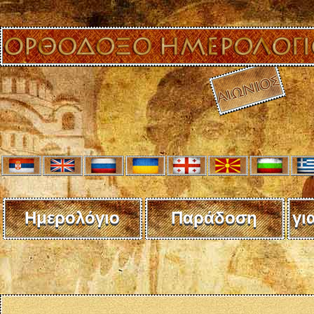
Ημερολόγιο
Παράδοση
γι