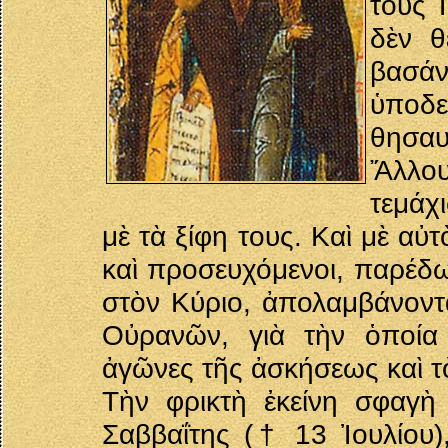
τοὺς 
δὲν θ
βασάν
ὑποδε
θησαυ
Ἄλλου
τεμάχ
μὲ τὰ ξίφη τους. Καὶ μὲ αὐ
καὶ προσευχόμενοι, παρέδω
στὸν Κύριο, ἀπολαμβάνοντα
Οὐρανῶν, γιὰ τὴν ὁποία
ἀγῶνες τῆς ἀσκήσεως καὶ τ
Τὴν φρικτὴ ἐκείνη σφαγὴ
Σαββαΐτης († 13 Ἰουλίου)