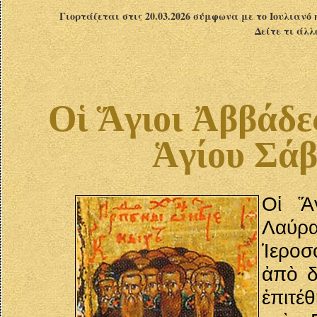
Γιορτάζεται στις 20.03.2026 σύμφωνα με το Ιουλιανό 
Δείτε τι άλλ
Οἱ Ἅγιοι Ἀββάδε
Ἁγίου Σάβ
Οἱ Ἅγ
Λαύρα
Ἱεροσ
ἀπὸ δ
ἐπιτέ