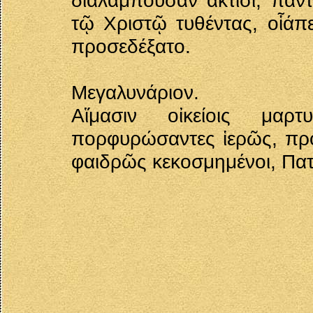
διαλάμπουσαν ἀκτῖσι, πάν
τῷ Χριστῷ τυθέντας, οἷάπ
προσεδέξατο.
Μεγαλυνάριον.
Αἵμασιν οἰκείοις μαρ
πορφυρώσαντες ἱερῶς, πρὸ
φαιδρῶς κεκοσμημένοι, Πατ