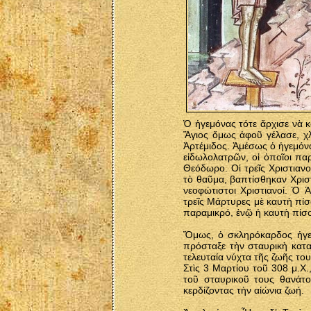
Ὁ ἡγεμόνας τότε ἄρχισε νὰ κ
Ἅγιος ὅμως ἀφοῦ γέλασε, χλ
Ἀρτέμιδος. Ἀμέσως ὁ ἡγεμόνα
εἰδωλολατρῶν, οἱ ὁποῖοι π
Θεόδωρο. Οἱ τρεῖς Χριστιαν
τὸ θαῦμα, βαπτίσθηκαν Χριστ
νεοφώτιστοι Χριστιανοί. Ὁ 
τρεῖς Μάρτυρες μὲ καυτὴ πίσ
παραμικρό, ἐνῷ ἡ καυτὴ πίσσ
Ὅμως, ὁ σκληρόκαρδος ἡγεμ
πρόσταξε τὴν σταυρικὴ κατα
τελευταία νύχτα τῆς ζωῆς το
Στὶς 3 Μαρτίου τοῦ 308 μ.Χ.
τοῦ σταυρικοῦ τους θανάτο
κερδίζοντας τὴν αἰώνια ζωή.