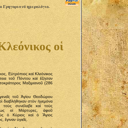
το Γρηγοριανό ημερολόγιο.
Κλεόνικος οἱ
κος, Εὐτρόπιος καὶ Κλεόνικος
εια τοῦ Πόντου καὶ ἔζησαν
τοκράτορος Μαξιμιανοῦ (286
γενεῖς τοῦ Ἁγίου Θεοδώρου
οὶ διαβλήθηκαν στὸν ἡγεμόνα
ς τοὺς συνέλαβε καὶ τοὺς
μως οἱ Μάρτυρες, ἀφοῦ
ὺς ὁ Κύριος καὶ ὁ Ἅγιος
 ἔγιναν ὑγιεῖς.