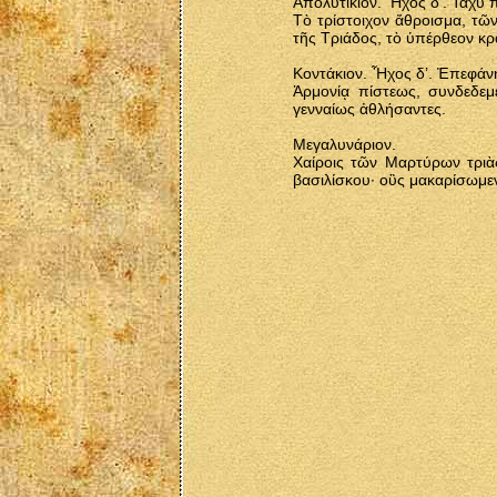
Ἀπολυτίκιον. Ἦχος δ’. Ταχὺ 
Τὸ τρίστοιχον ἄθροισμα, τῶ
τῆς Τριάδος, τὸ ὑπέρθεον κ
Κοντάκιον. Ἦχος δ’. Ἐπεφάν
Ἀρμονίᾳ πίστεως, συνδεδεμ
γενναίως ἀθλήσαντες.
Μεγαλυνάριον.
Χαίροις τῶν Μαρτύρων τριὰς
βασιλίσκου· οὓς μακαρίσωμε