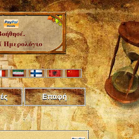
Βοήθησέ.
 Ημερολόγιο
ές
Επαφή