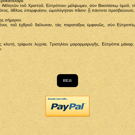
προκατάλαβε.
ν Ἀθλητῶν τοῦ Χριστοῦ, Εὐτρόπιον μέλψωμεν, σὺν Βασιλίσκῳ ὁμοῦ, τὸν
ράτος, ἄθλοις ὑπερφυέσιν, ὡμολόγησαν πᾶσιν· ᾗ πάντοτε πρεσβεύουσι
ης σήμερον.
ένοι, τοῦ ἐχθροῦ διέλυσαν, τὰς παρατάξεις ἐμφανῶς, σὺν Εὐτροπίῳ 
 κλυτή, τρίφωτε λυχνία, Τρισηλίου μαραρμαρυγῆς, Εὐτρόπιε μάκαρ,
ν.
ΠΊΣΩ