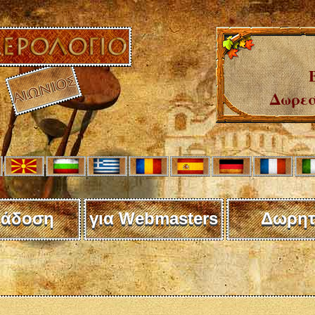
Δωρεά
άδοση
για Webmasters
Δωρητ