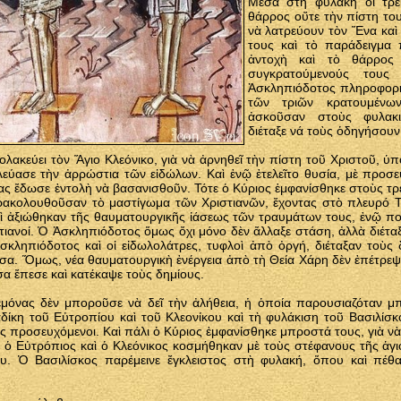
Μέσα στὴ φυλακὴ οἱ τρεῖ
θάρρος οὔτε τὴν πίστη το
νὰ λατρεύουν τὸν Ἕνα καὶ
τους καὶ τὸ παράδειγμα
ἀντοχὴ καὶ τὸ θάρρος
συγκρατούμενούς τους
Ἀσκληπιόδοτος πληροφορή
τῶν τριῶν κρατουμένω
ἀσκοῦσαν στοὺς φυλακι
διέταξε νά τοὺς ὁδηγήσουν
ολακεύει τὸν Ἅγιο Κλεόνικο, γιὰ νὰ ἀρνηθεῖ τὴν πίστη τοῦ Χριστοῦ, ὑ
εύασε τὴν ἀρρώστια τῶν εἰδώλων. Καὶ ἐνῷ ἐτελεῖτο θυσία, μὲ προσε
ς ἔδωσε ἐντολὴ νὰ βασανισθοῦν. Τότε ὁ Κύριος ἐμφανίσθηκε στοὺς τρ
αρακολουθοῦσαν τὸ μαστίγωμα τῶν Χριστιανῶν, ἔχοντας στὸ πλευρό 
οὶ ἀξιώθηκαν τῆς θαυματουργικῆς ἰάσεως τῶν τραυμάτων τους, ἐνῷ πο
ιανοί. Ὁ Ἀσκληπιόδοτος ὅμως ὄχι μόνο δὲν ἄλλαξε στάση, ἀλλὰ διέτα
Ἀσκληπιόδοτος καὶ οἱ εἰδωλολάτρες, τυφλοὶ ἀπὸ ὀργή, διέταξαν τοὺς
σα. Ὅμως, νέα θαυματουργικὴ ἐνέργεια ἀπὸ τὴ Θεία Χάρη δὲν ἐπέτρεψε
α ἔπεσε καὶ κατέκαψε τοὺς δημίους.
όνας δὲν μποροῦσε νὰ δεῖ τὴν ἀλήθεια, ἡ ὁποία παρουσιαζόταν μπ
δίκη τοῦ Εὐτροπίου καὶ τοῦ Κλεονίκου καὶ τὴ φυλάκιση τοῦ Βασιλίσκ
υς προσευχόμενοι. Καὶ πάλι ὁ Κύριος ἐμφανίσθηκε μπροστά τους, γιὰ νὰ
, ὁ Εὐτρόπιος καὶ ὁ Κλεόνικος κοσμήθηκαν μὲ τοὺς στέφανους τῆς ἁγι
υ. Ὁ Βασιλίσκος παρέμεινε ἔγκλειστος στὴ φυλακή, ὅπου καὶ πέθα