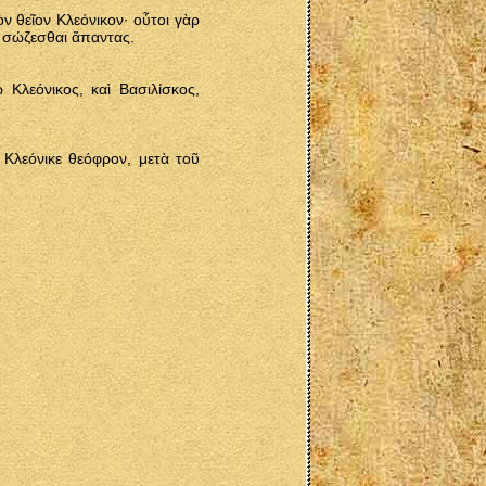
 θεῖον Κλεόνικον· οὗτοι γὰρ
, σώζεσθαι ἅπαντας.
Κλεόνικος, καὶ Βασιλίσκος,
 Κλεόνικε θεόφρον, μετὰ τοῦ