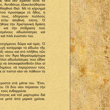
ς νέοι δὲν ἔχασαν οὔτε τὸ
υς. Ἀντιθέτως ἐξακολούθησαν
 Ἀληθινὸ Θεό. Μὲ τὸ κήρυγμά
 ποὺ προσέφερε τὸ ἦθος, ἡ
 τους, ὁδήγησαν πολλοὺς
 στὴν ἀληθινὴ πίστη. Ὁ
θηκε τὴν Χριστιανικὴ δράση
ν καὶ τὴν ἐπίδραση ποὺ
σμένους εἰδωλολάτρες καὶ
 καὶ πάλι ἐνώπιόν του.
ποσχόμενος δῶρα καὶ τιμές. Ὁ
υχὴ κατέρριψε τὸ εἴδωλο τῆς
εῖς νέους καὶ στὸ πλῆθος τῶν
Του τὸν Ἅγιο Μεγαλομάρτυρα
λλοὶ εἰδωλολάτρες ποὺ εἶδαν
ξε νὰ ἀποκεφαλισθοῦν ὅλοι οἱ
 δημίους νὰ περιχύσουν τοὺς
 οἱ πιστοὶ νέοι νὰ πάθουν τὸ
ροστὰ στὰ μάτια του. Ἔτσι,
ου. Οἱ δύο νέοι πέρασαν τὴν
 τοὺς ἐνθαρρύνει.
ότητας καὶ τοῦ μαρτυρίου διὰ
νε μετὰ ἀπὸ μερικὰ χρόνια,