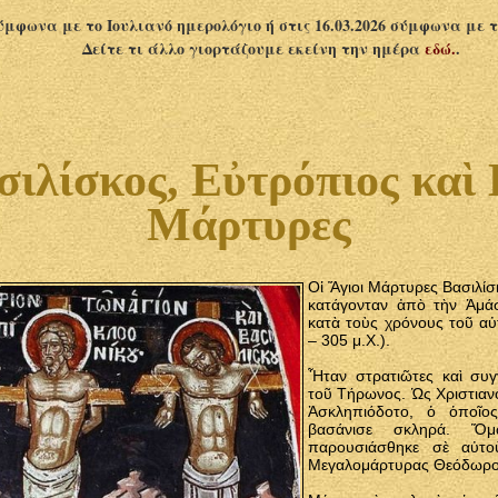
σύμφωνα με το Ιουλιανό ημερολόγιο ή στις 16.03.2026 σύμφωνα με 
Δείτε τι άλλο γιορτάζουμε εκείνη την ημέρα
εδώ.
.
σιλίσκος, Εὐτρόπιος καὶ 
Μάρτυρες
Οἱ Ἅγιοι Μάρτυρες Βασιλίσ
κατάγονταν ἀπὸ τὴν Ἀμάσ
κατὰ τοὺς χρόνους τοῦ αὐ
– 305 μ.Χ.).
Ἦταν στρατιῶτες καὶ συγ
τοῦ Τήρωνος. Ὡς Χριστιαν
Ἀσκληπιόδοτο, ὁ ὁποῖο
βασάνισε σκληρά. Ὅ
παρουσιάσθηκε σὲ αὐτο
Μεγαλομάρτυρας Θεόδωρος,