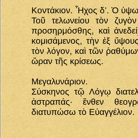
Κοντάκιον. Ἦχος δ’. Ὁ ὑψω
Τοῦ τελωνείου τὸν ζυγὸ
προσηρμόσθης, καὶ ἀνεδε
κομισάμενος, τὴν ἐξ ὕψους
τὸν λόγον, καὶ τῶν ῥαθύμω
ὥραν τῆς κρίσεως.
Μεγαλυνάριον.
Σύσκηνος τῷ Λόγῳ διατελ
ἀστραπάς· ἔνθεν θεογ
διατυπώσω τὸ Εὐαγγέλιον.