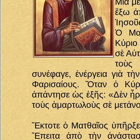
Μία μέ
ἔξω ἀ
Ἰησοῦ
Ὁ Ματ
Κύριο
σὲ Αὐ
τοὺς
συνέφαγε, ἐνέργεια γιὰ τ
Φαρισαίους. Ὅταν ὁ Κύρ
ἀπάντησε ὡς ἑξῆς: «Δὲν ἦρ
τοὺς ἁμαρτωλοὺς σὲ μετάνο
Ἔκτοτε ὁ Ματθαῖος ὑπῆρξε
Ἔπειτα ἀπὸ τὴν ἀνάστασ