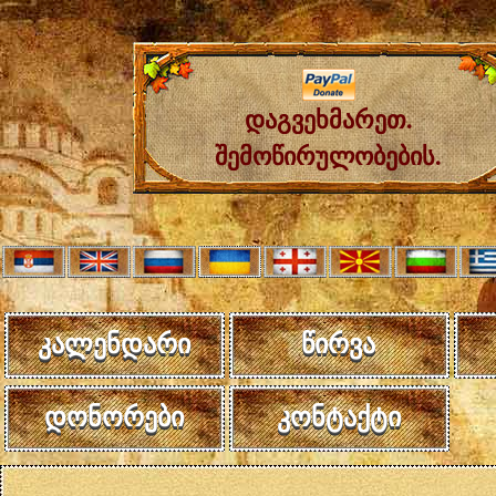
დაგვეხმარეთ.
შემოწირულობების.
კალენდარი
წირვა
დონორები
კონტაქტი