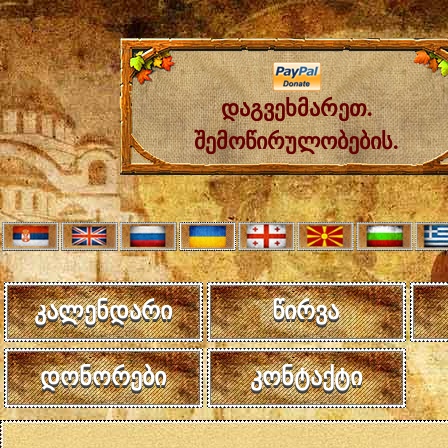
დაგვეხმარეთ.
შემოწირულობების.
კალენდარი
წირვა
დონორები
კონტაქტი