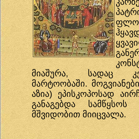
კარ
პატ
ფლორ
ჰყავ
ყვა
გა
კონ
მიაშურა, სადაც კე
მარტოობაში. მოგვიანებ
აზია) ეპისკოპოსად აი
განაგებდა სამწყსოს 
მშვიდობით მიიცვალა.