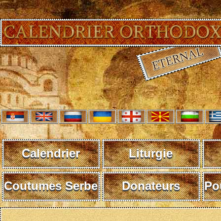
Calendrier
Liturgie
Coutumes Serbe
Donateurs
Po