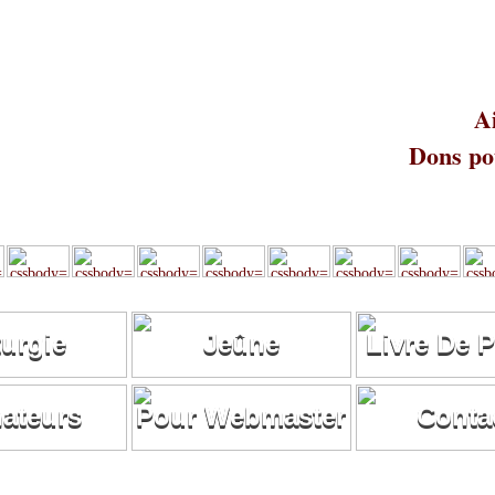
A
Dons pou
turgie
Jeûne
Livre De P
ateurs
Pour Webmaster
Conta