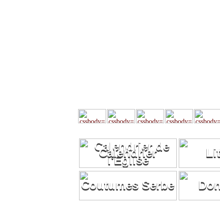
Calendrier
Li
Coutumes Serbe
Don