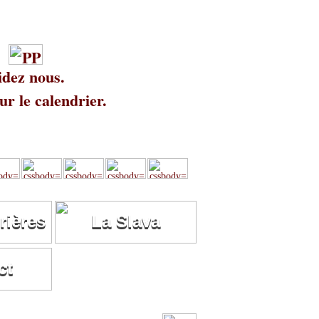
idez nous.
r le calendrier.
rières
La Slava
ct