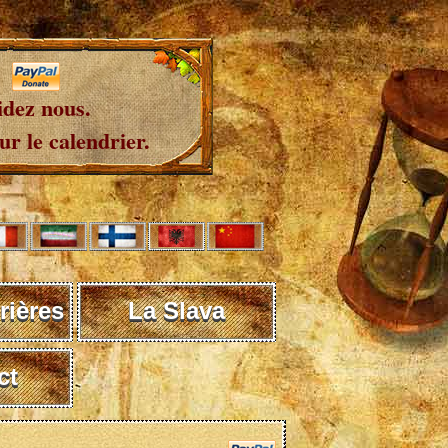
idez nous.
r le calendrier.
rières
La Slava
ct