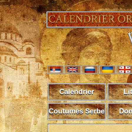
Calendrier
Li
Coutumes Serbe
Don