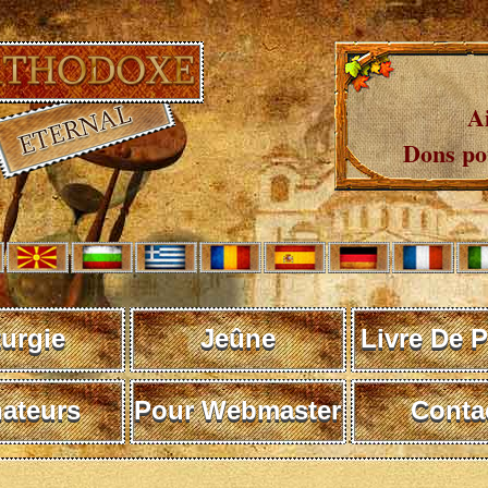
A
Dons pou
turgie
Jeûne
Livre De P
ateurs
Pour Webmaster
Conta