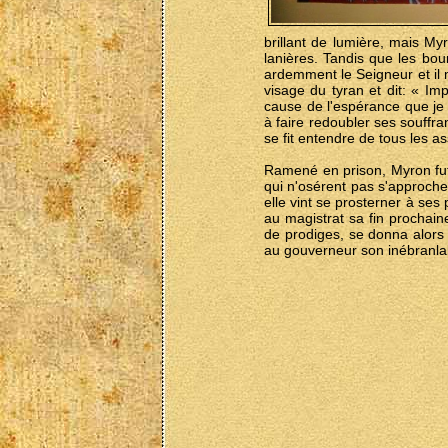
brillant de lumière, mais My
lanières. Tandis que les bou
ardemment le Seigneur et il m
visage du tyran et dit: « I
cause de l'espérance que je 
à faire redoubler ses souffra
se fit entendre de tous les a
Ramené en prison, Myron fut 
qui n'osérent pas s'approche
elle vint se prosterner à ses
au magistrat sa fin prochain
de prodiges, se donna alors 
au gouverneur son inébranlabl