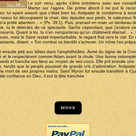
Le soir venu, après s'être entretenu avec ses conseille
Martyr sur l'agora. De prime abord il ne put le recon
ron lui ayant assuré que c'était bien lui, Antipater le condamna à av
rreaux lui découpaient la chair, des épaules aux pieds, le valeureux Ma
'a prêté attention... » (Ps. 39:1). Puis, prenant en main un lambeau de
mpie, tu le délectes de ce spectacle. Sache cependant, que j'endure c
nourris. Quant à toi, tu n'en remporteras qu'un châtiment éternel... »
nces, mais le Saint restait imperturbable, le regard fixé vers le ciel. En
ssistants, disant: « Ton combat va bientôt s'achever. Un trône t'es prép
ensuite jeté aux bêtes dans l'amphithéâtre. Armé du signe de la Croix, 
r et le respectèrent comme Adam avant la chute. Une lionne indomptée
 pieds et trancha ses liens au moyen de ses crocs. Elle prit ensuite u
e, tandis que le peuple poussait de grands cris d'admiration. Antipater
la mort de ses propres mains. Saint Myron fut ensuite transféré à Cy
e confiance en Dieu, il eut la tête tranchée.
RETOUR