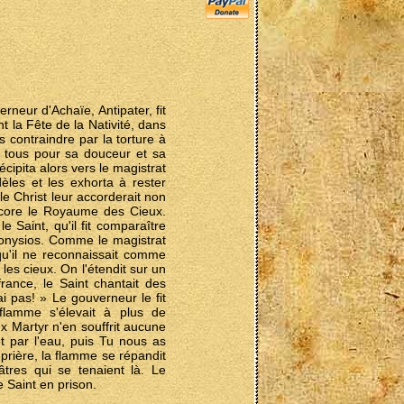
neur d'Achaïe, Antipater, fit
nt la Fête de la Nativité, dans
s contraindre par la torture à
e tous pour sa douceur et sa
écipita alors vers le magistrat
dèles et les exhorta à rester
le Christ leur accorderait non
ncore le Royaume des Cieux.
e Saint, qu'il fit comparaître
ionysios. Comme le magistrat
qu'il ne reconnaissait comme
les cieux. On l'étendit sur un
france, le Saint chantait des
ai pas! » Le gouverneur le fit
flamme s'élevait à plus de
x Martyr n'en souffrit aucune
t par l'eau, puis Tu nous as
 prière, la flamme se répandit
âtres qui se tenaient là. Le
 Saint en prison.