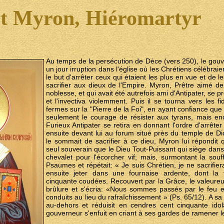
t Myron, Hiéromartyr
Au temps de la persécution de Dèce (vers 250), le gouver
un jour irruption dans l'église où les Chrétiens célébraie
le but d'arrêter ceux qui étaient les plus en vue et de le
sacrifier aux dieux de l'Empire. Myron, Prêtre aimé d
noblesse, et qui avait été autrefois ami d'Antipater, se pr
et l'invectiva violemment. Puis il se tourna vers les fi
fermes sur la "Pierre de la Foi", en ayant confiance que 
seulement le courage de résister aux tyrans, mais e
Furieux Antipater se retira en donnant l'ordre d'arrêter l
ensuite devant lui au forum situé près du temple de D
le sommait de sacrifier à ce dieu, Myron lui répondit 
seul souverain que le Dieu Tout-Puissant qui siège dans 
chevalet pour l'écorcher vif; mais, surmontant la souf
Psaumes et répétait: « Je suis Chrétien, je ne sacrifier
ensuite jeter dans une fournaise ardente, dont la 
cinquante coudées. Recouvert par la Grâce, le valeureu
brûlure et s'écria: «Nous sommes passés par le feu e
conduits au lieu du rafraîchissement » (Ps. 65/12). A sa
au-dehors et réduisit en cendres cent cinquante idol
gouverneur s'enfuit en criant à ses gardes de ramener le