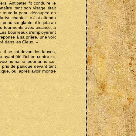
rs, Antipater fit conduire le
naître tant son visage était
oir toute la peau découpée en
rtyr chantait: « J'ai attendu
 peau sanglante, il le jeta au
es tourments avec aisance, à
. Les bourreaux s'employèrent
 réponse à sa prière, une voix
aré dans les Cieux. »
il se tint devant les fauves,
 ayant été lâchée contre lui,
ne voix humaine, pour annoncer
, pris de panique devant tant
zique, où, après avoir montré