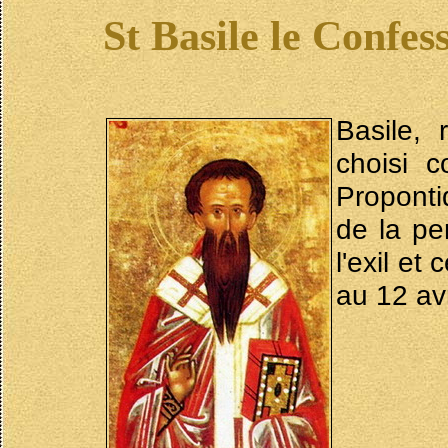
St Basile le Confe
Basile,
choisi 
Proponti
de la per
l'exil et
au 12 avr