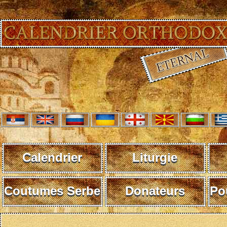
Calendrier
Liturgie
Coutumes Serbe
Donateurs
Po