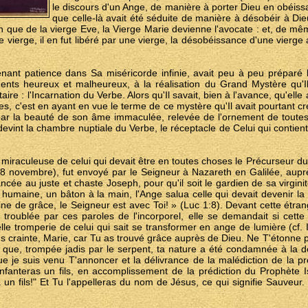
le discours d'un Ange, de manière à porter Dieu en obéiss
que celle-là avait été séduite de manière à désobéir à Die
in que de la vierge Eve, la Vierge Marie devienne l'avocate : et, de m
ne vierge, il en fut libéré par une vierge, la désobéissance d'une vierg
enant patience dans Sa miséricorde infinie, avait peu à peu préparé 
nts heureux et malheureux, à la réalisation du Grand Mystère qu'Il
aire : l'Incarnation du Verbe. Alors qu'Il savait, bien à l'avance, qu'elle
s, c'est en ayant en vue le terme de ce mystère qu'Il avait pourtant cr
ar la beauté de son âme immaculée, relevée de l'ornement de toutes le
evint la chambre nuptiale du Verbe, le réceptacle de Celui qui contient 
 miraculeuse de celui qui devait être en toutes choses le Précurseur du
. 8 novembre), fut envoyé par le Seigneur à Nazareth en Galilée, aupr
iancée au juste et chaste Joseph, pour qu'il soit le gardien de sa virgin
umaine, un bâton à la main, l'Ange salua celle qui devait devenir la
eine de grâce, le Seigneur est avec Toi! » (Luc 1:8). Devant cette étran
troublée par ces paroles de l'incorporel, elle se demandait si cette
 tromperie de celui qui sait se transformer en ange de lumière (cf. I
sans crainte, Marie, car Tu as trouvé grâce auprès de Dieu. Ne T'étonne
rs que, trompée jadis par le serpent, ta nature a été condamnée à la 
 que je suis venu T'annoncer et la délivrance de la malédiction de la p
fanteras un fils, en accomplissement de la prédiction du Prophète Isa
un fils!" Et Tu l'appelleras du nom de Jésus, ce qui signifie Sauveur.