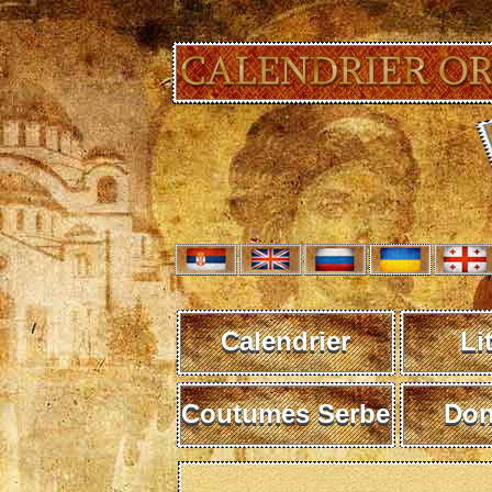
Calendrier
Li
Coutumes Serbe
Don