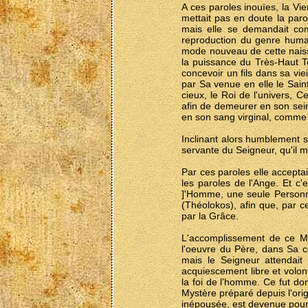
A ces paroles inouïes, la Vi
mettait pas en doute la par
mais elle se demandait comm
reproduction du genre humai
mode nouveau de cette naissa
la puissance du Très-Haut Te
concevoir un fils dans sa viei
par Sa venue en elle le Sain
cieux, le Roi de l'univers, C
afin de demeurer en son sein
en son sang virginal, comme
Inclinant alors humblement so
servante du Seigneur, qu'il 
Par ces paroles elle acceptai
les paroles de l'Ange. Et c
]'Homme, une seule Personne
(Théolokos), afin que, par c
par la Grâce.
L'accomplissement de ce M
l'oeuvre du Père, dans Sa co
mais le Seigneur attendait
acquiescement libre et volo
la foi de l'homme. Ce fut do
Mystère préparé depuis l'or
inépousée, est devenue pour 