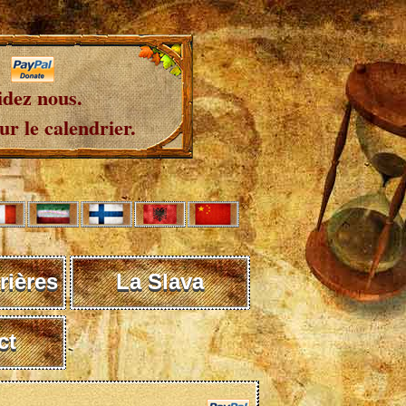
idez nous.
r le calendrier.
rières
La Slava
ct