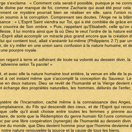
erge s'exclama : « Comment cela serait-il possible, puisque je ne con
ole divine par manque de foi, comme Zacharie qui avait été pour cela
ent ce mystère pourrait bien se réaliser en elle, sans l'union nu
n soumis à la corruption. Comprenant ses doutes, l'Ange ne la blâma 
nce : « L'Esprit Saint viendra sur Toi, qui a été comblée de grâce e
 couvrira de Son ombre. » Puis, rappelant qu'Elisabeth, celle qu'on app
llesse, il lui montra ainsi que là où Dieu le veut l'ordre de la nature est
t-Esprit allait accomplir un miracle plus grand encore que la création 
elui qui contient tout, allait s'anéantir lui-même (Philippiens 2:7) par
, de s'y mêler en une union sans confusion à la nature humaine, et de s
 une pourpre royale.
n regard à terre et adhérant de toute sa volonté au dessein divin, la 
m'advienne selon Ta parole! »
t, et avec elle la nature humaine tout entière, la venue en elle de la 
'est à cet instant même que s'accomplit la conception du Sauveur. Le 
 en deux natures. Dieu se revêt de l'humanité et la Vierge devient 
et échange des propriétés naturelles, les hommes, délivrés de l'enfer, 
ystère de l'Incarnation, caché même à la connaissance des Anges,
mplaisance, du Fils qui descendit des cieux, et de l'Esprit qui reco
 que celle qu'il avait choisie entre toutes les femmes y prenne au
ntaire, de sorte que la Rédemption du genre humain fût l'uvre commune
nc par une libre coopération (synergie) de l'humanité au dessein divi
igine du monde, que Dieu devient homme pour que l'homme devienne di
notre nature renouvelée la source et la cause de tous les biens.