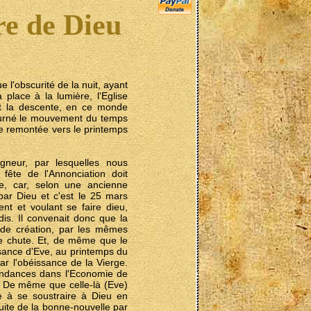
re de Dieu
e l'obscurité de la nuit, ayant
place à la lumière, l'Eglise
et la descente, en ce monde
etourné le mouvement du temps
une remontée vers le printemps
gneur, par lesquelles nous
ête de l'Annonciation doit
e, car, selon une ancienne
par Dieu et c'est le 25 mars
t et voulant se faire dieu,
is. Il convenait donc que la
nde création, par les mêmes
e chute. Et, de même que le
ssance d'Eve, au printemps du
ar l'obéissance de la Vierge.
ondances dans l'Economie de
« De même que celle-là (Eve)
e à se soustraire à Dieu en
ruite de la bonne-nouvelle par