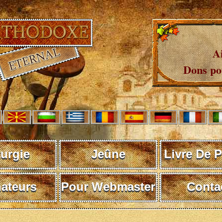
A
Dons pou
turgie
Jeûne
Livre De P
ateurs
Pour Webmaster
Conta