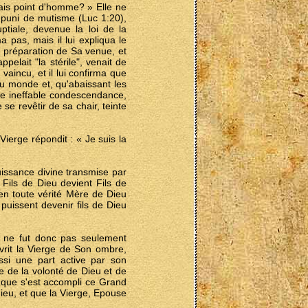
nais point d'homme? » Elle ne
 puni de mutisme (Luc 1:20),
ptiale, devenue la loi de la
pas, mais il lui expliqua le
n préparation de Sa venue, et
elait "la stérile", venait de
 vaincu, et il lui confirma que
du monde et, qu'abaissant les
 une ineffable condescendance,
e revêtir de sa chair, teinte
Vierge répondit : « Je suis la
puissance divine transmise par
Fils de Dieu devient Fils de
en toute vérité Mère de Dieu
puissent devenir fils de Dieu
 ne fut donc pas seulement
uvrit la Vierge de Son ombre,
ssi une part active par son
 de la volonté de Dieu et de
n que s'est accompli ce Grand
eu, et que la Vierge, Epouse