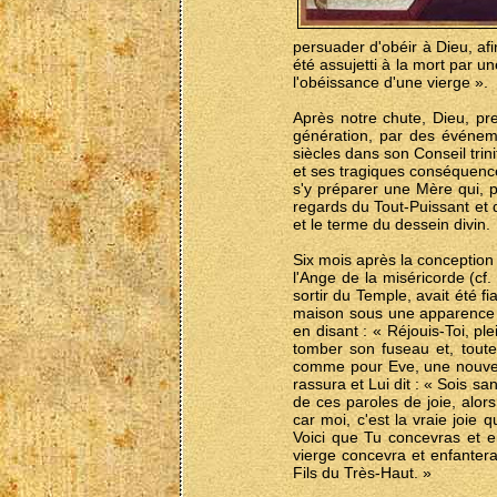
persuader d'obéir à Dieu, af
été assujetti à la mort par u
l'obéissance d'une vierge ».
Après notre chute, Dieu, pr
génération, par des événeme
siècles dans son Conseil trinit
et ses tragiques conséquence
s'y préparer une Mère qui, p
regards du Tout-Puissant et d
et le terme du dessein divin.
Six mois après la conception
l'Ange de la miséricorde (cf
sortir du Temple, avait été f
maison sous une apparence h
en disant : « Réjouis-Toi, pl
tomber son fuseau et, toute 
comme pour Eve, une nouvelle
rassura et Lui dit : « Sois 
de ces paroles de joie, alo
car moi, c'est la vraie joie
Voici que Tu concevras et en
vierge concevra et enfantera 
Fils du Très-Haut. »