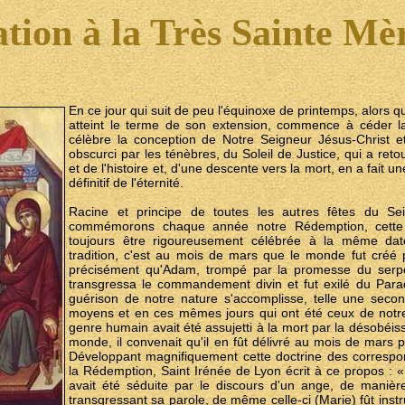
tion à la Très Sainte Mè
En ce jour qui suit de peu l'équinoxe de printemps, alors qu
atteint le terme de son extension, commence à céder la 
célèbre la conception de Notre Seigneur Jésus-Christ 
obscurci par les ténèbres, du Soleil de Justice, qui a r
et de l'histoire et, d'une descente vers la mort, en a fait 
définitif de l'éternité.
Racine et principe de toutes les autres fêtes du Sei
commémorons chaque année notre Rédemption, cette f
toujours être rigoureusement célébrée à la même dat
tradition, c'est au mois de mars que le monde fut créé 
précisément qu'Adam, trompé par la promesse du serpen
transgressa le commandement divin et fut exilé du Parad
guérison de notre nature s'accomplisse, telle une seco
moyens et en ces mêmes jours qui ont été ceux de notr
genre humain avait été assujetti à la mort par la désobéi
monde, il convenait qu'il en fût délivré au mois de mars p
Développant magnifiquement cette doctrine des corresp
la Rédemption, Saint Irénée de Lyon écrit à ce propos : 
avait été séduite par le discours d'un ange, de manièr
transgressant sa parole, de même celle-ci (Marie) fût inst