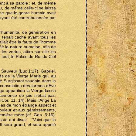
ant à sa parole ; et, de même
u, de même celle-ci se laissa
ême que le genre humain avait
e ayant été contrebalancée par
l'humanité, de génération en
 tenait caché avant tous les
 allait être la faute de l'homme
éé la nature humaine, afin de
s vertus, attira sur elle les
tout, le Palais du Roi du Ciel
 Sauveur (Luc 1:17), Gabriel,
ès de la Vierge Marie qui, au
ité Surgissant soudain dans la
 consolation des larmes dEve
ge apparition la Vierge laissa
 annonce de joie n'était pas,
ICor. 11, 14). Mais l'Ange La
 pas de mon étrange aspect et
douleur et aux gémissements,
remière mère (cf. Gen. 3:16).
ïe qui disait : "Voici que la
 Il sera grand, et sera appelé