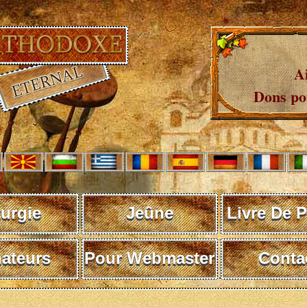
A
Dons pou
turgie
Jeûne
Livre De P
ateurs
Pour Webmaster
Conta