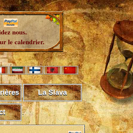
idez nous.
r le calendrier.
rières
La Slava
ct