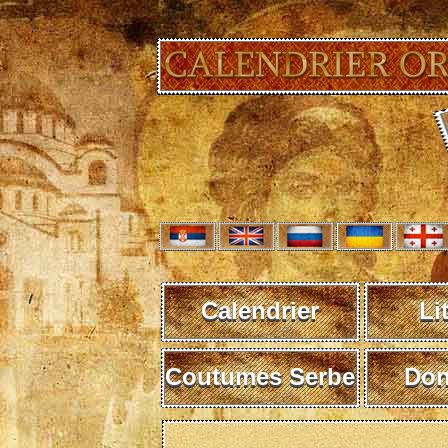
Calendrier
Li
Coutumes Serbe
Don