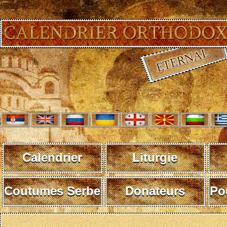
Calendrier
Liturgie
Coutumes Serbe
Donateurs
Po