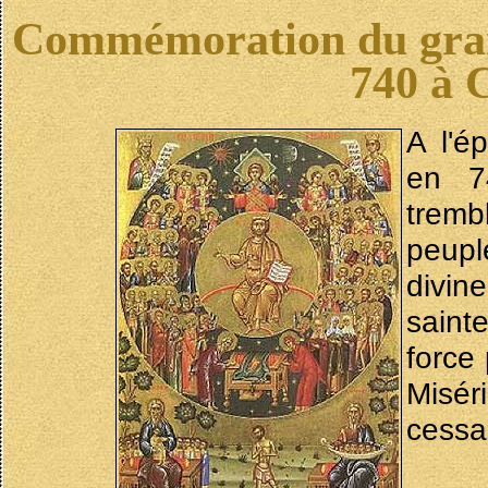
Commémoration du gran
740 à 
A l'é
en 7
tremb
peupl
divine
saint
force
Misér
cessa