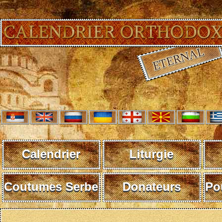
Calendrier
Liturgie
Coutumes Serbe
Donateurs
Po