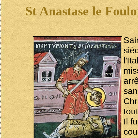
St Anastase le Foul
Sai
siè
l'I
mis
arr
san
Chr
tout
Il 
cou