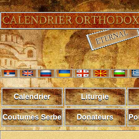
Calendrier
Liturgie
Coutumes Serbe
Donateurs
Po