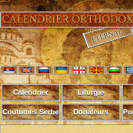
Calendrier
Liturgie
Coutumes Serbe
Donateurs
Po