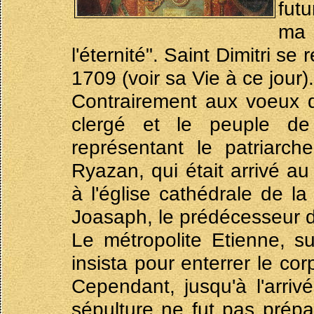
futu
ma p
l'éternité". Saint Dimitri s
1709 (voir sa Vie à ce jour).
Contrairement aux voeux d
clergé et le peuple de
représentant le patriarch
Ryazan, qui était arrivé au
à l'église cathédrale de la
Joasaph, le prédécesseur de
Le métropolite Etienne, s
insista pour enterrer le cor
Cependant, jusqu'à l'arriv
sépulture ne fut pas prépa