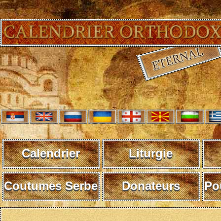
Calendrier
Liturgie
Coutumes Serbe
Donateurs
Po