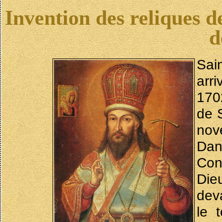
Invention des reliques d
d
Sai
arr
1702
de 
nov
Da
Con
Dieu
dev
le 