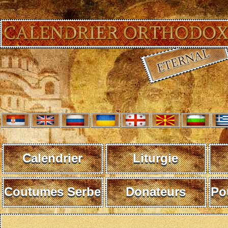
Calendrier
Liturgie
Coutumes Serbe
Donateurs
Po