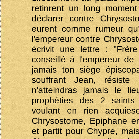
retinrent un long moment
déclarer contre Chrysos
eurent comme rumeur qu'E
l'empereur contre Chrysos
écrivit une lettre : "Frè
conseillé à l'empereur de
jamais ton siège épiscopa
souffrant Jean, résist
n'atteindras jamais le li
prophéties des 2 saints
voulant en rien acquiese
Chrysostome, Epiphane e
et partit pour Chypre, mai