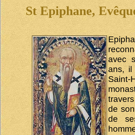
St Epiphane, Evêqu
Epiph
reconna
avec s
ans, i
Saint-
monast
travers
de son
de se
homme