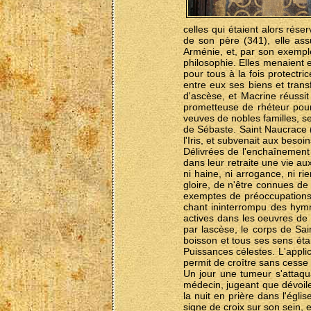
celles qui étaient alors rése
de son père (341), elle as
Arménie, et, par son exemple,
philosophie. Elles menaient e
pour tous à la fois protectr
entre eux ses biens et tran
d'ascèse, et Macrine réussit
prometteuse de rhéteur pour
veuves de nobles familles, s
de Sébaste. Saint Naucrace (c
l'Iris, et subvenait aux besoi
Délivrées de l'enchaînement
dans leur retraite une vie au
ni haine, ni arrogance, ni ri
gloire, de n'être connues de 
exemptes de préoccupations, c
chant ininterrompu des hymnes
actives dans les oeuvres de l
par lascèse, le corps de Sain
boisson et tous ses sens éta
Puissances célestes. L'applica
permit de croître sans cesse
Un jour une tumeur s'attaqu
médecin, jugeant que dévoil
la nuit en prière dans l'égli
signe de croix sur son sein, e