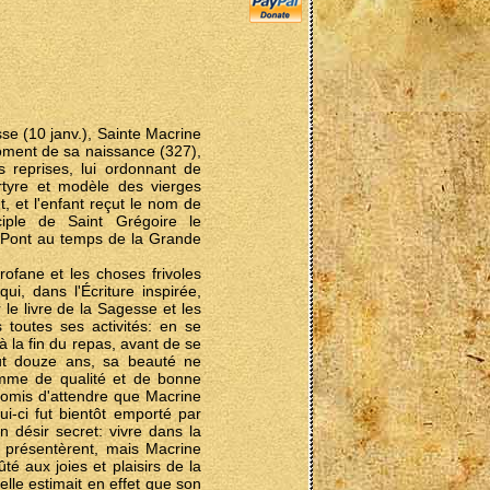
sse (10 janv.), Sainte Macrine
 moment de sa naissance (327),
 reprises, lui ordonnant de
rtyre et modèle des vierges
t, et l'enfant reçut le nom de
ciple de Saint Grégoire le
u Pont au temps de la Grande
rofane et les choses frivoles
, dans l'Écriture inspirée,
 le livre de la Sagesse et les
toutes ses activités: en se
 à la fin du repas, avant de se
eut douze ans, sa beauté ne
omme de qualité et de bonne
promis d'attendre que Macrine
ui-ci fut bientôt emporté par
n désir secret: vivre dans la
 présentèrent, mais Macrine
 aux joies et plaisirs de la
elle estimait en effet que son