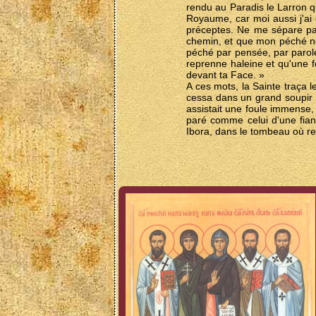
rendu au Paradis le Larron qu
Royaume, car moi aussi j'ai é
préceptes. Ne me sépare pa
chemin, et que mon péché ne 
péché par pensée, par parole 
reprenne haleine et qu'une 
devant ta Face. »
A ces mots, la Sainte traça l
cessa dans un grand soupir to
assistait une foule immense, 
paré comme celui d'une fia
Ibora, dans le tombeau où re