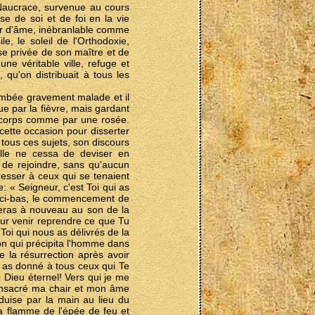
e Naucrace, survenue au cours
se de soi et de foi en la vie
ur d'âme, inébranlable comme
, le soleil de l'Orthodoxie,
lise privée de son maître et de
e véritable ville, refuge et
 qu'on distribuait à tous les
ombée gravement malade et il
ue par la fièvre, mais gardant
on corps comme par une rosée.
 cette occasion pour disserter
 tous ces sujets, son discours
elle ne cessa de deviser en
it de rejoindre, sans qu'aucun
dresser à ceux qui se tenaient
: « Seigneur, c'est Toi qui as
 d'ici-bas, le commencement de
lleras à nouveau au son de la
our venir reprendre ce que Tu
Toi qui nous as délivrés de la
gon qui précipita l'homme dans
e la résurrection après avoir
ui as donné à tous ceux qui Te
Ô Dieu éternel! Vers qui je me
consacré ma chair et mon âme
duise par la main au lieu du
la flamme de l'épée de feu et