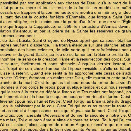
 impassibilité par son application aux choses de Dieu, qu'à la mort d
e fut pour sa mère et tout le reste de la famille un modèle de maîtri
successifs qui frappèrent la communauté, elle montra une même grande
, tant devant la couche funèbre d'Emmélie, que lorsque Saint Basile
fut alors affligée, ce fut moins pour la perte d'un frère, que de voir l'Ég
ine qui frappa la Cappadoce, en 368, le monastère d'Annisa devint un
lation d'alentour, et par la prière de la Sainte les réserves de grain,
nt miraculeusement.
 de Saint Basile, Saint Grégoire de Nysse apprit que sa soeur était t
e après neuf ans d'absence. Il la trouva étendue sur une planche, abatt
templation des biens célestes, de telle sorte qu'il en rafraîchissait s
e souvenir du grand Basile, au lieu de se lamenter, la Sainte profita de
'homme, le sens de la création, l'âme et la résurrection des corps. Sur
ne source, facilement et sans obstacle. Jusqu'au dernier instant, 
ait l'objet de son choix: l'amour de l'Époux invisible, qu'elle se hâta
isse la retenir. Quand elle sentit la fin approcher, elle cessa de s'a
nés vers l'Orient, étendant les mains vers Dieu, elle murmura cette prière
 crainte de la mort. C'est Toi qui as fait pour nous du terme de la vie
qui donnes à nos corps le repos pour quelque temps et qui nous révei
i qui laisses à la terre en dépôt le limon que Tes mains ont façonné, p
 l'immortalité et la beauté ce qui en nous est mortel et difforme. C'est 
evenant pour nous l'un et l'autre. C'est Toi qui as brisé la tête du dra
 en le saisissant par le cou. C'est Toi qui nous as ouvert la route d
r et as réduit à l'impuissance celui qui régnait sur la mort. C'est Toi q
te Croix, pour anéantir l'Adversaire et donner la sécurité à notre vie. 
 ma mère, Toi que mon âme a aimé de toute sa force, Toi à qui j'ai 
'à cet instant, place auprès de moi un Ange de lumière qui me con
rouve l'eau du repos, dans le Sein des Saints Pères. Toi qui as brisé 