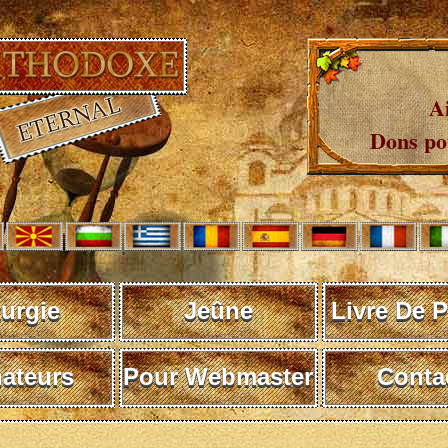
A
Dons pou
turgie
Jeûne
Livre De P
ateurs
Pour Webmaster
Conta