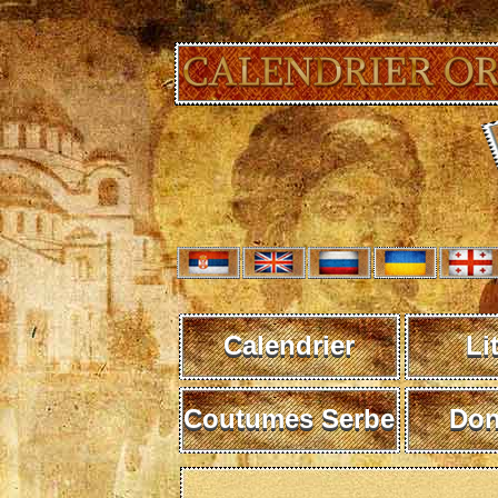
Calendrier
Li
Coutumes Serbe
Don