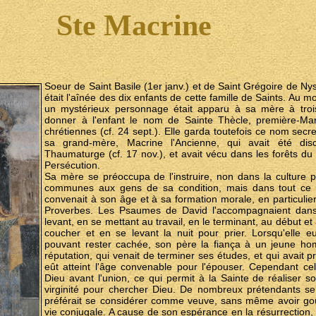
Ste Macrine
Soeur de Saint Basile (1er janv.) et de Saint Grégoire de Ny
était l'aînée des dix enfants de cette famille de Saints. Au
un mystérieux personnage était apparu à sa mère à trois
donner à l'enfant le nom de Sainte Thècle, première-Ma
chrétiennes (cf. 24 sept.). Elle garda toutefois ce nom secre
sa grand-mère, Macrine l'Ancienne, qui avait été dis
Thaumaturge (cf. 17 nov.), et avait vécu dans les forêts d
Persécution.
Sa mère se préoccupa de l'instruire, non dans la culture p
communes aux gens de sa condition, mais dans tout ce qui
convenait à son âge et à sa formation morale, en particulier
Proverbes. Les Psaumes de David l'accompagnaient dans 
levant, en se mettant au travail, en le terminant, au début et
coucher et en se levant la nuit pour prier. Lorsqu'elle 
pouvant rester cachée, son père la fiança à un jeune h
réputation, qui venait de terminer ses études, et qui avait 
eût atteint l'âge convenable pour l'épouser. Cependant cel
Dieu avant l'union, ce qui permit à la Sainte de réaliser so
virginité pour chercher Dieu. De nombreux prétendants se
préférait se considérer comme veuve, sans même avoir goûté
vie conjugale. A cause de son espérance en la résurrection, 