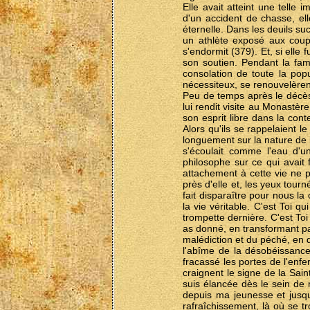
Elle avait atteint une telle
d'un accident de chasse, ell
éternelle. Dans les deuils 
un athlète exposé aux coups
s'endormit (379). Et, si elle 
son soutien. Pendant la fam
consolation de toute la popu
nécessiteux, se renouvelère
Peu de temps après le décès
lui rendit visite au Monastèr
son esprit libre dans la con
Alors qu'ils se rappelaient l
longuement sur la nature de l
s'écoulait comme l'eau d'u
philosophe sur ce qui avait f
attachement à cette vie ne pu
près d'elle et, les yeux tour
fait disparaître pour nous la
la vie véritable. C'est Toi 
trompette dernière. C'est To
as donné, en transformant par
malédiction et du péché, en d
l'abîme de la désobéissance,
fracassé les portes de l'enfe
craignent le signe de la Sain
suis élancée dès le sein de
depuis ma jeunesse et jusqu
rafraîchissement, là où se t