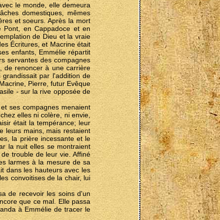
 avec le monde, elle demeura
 tâches domestiques, mêmes
rères et soeurs. Après la mort
le Pont, en Cappadoce et en
templation de Dieu et la vraie
es Écritures, et Macrine était
ses enfants, Emmélie répartit
eurs servantes des compagnes
s, de renoncer à une carrière
randissait par l'addition de
Macrine, Pierre, futur Evêque
asile - sur la rive opposée de
ne et ses compagnes menaient
hez elles ni colère, ni envie,
isir était la tempérance; leur
de leurs mains, mais restaient
es, la prière incessante et le
ar la nuit elles se montraient
de trouble de leur vie. Affiné
t des larmes à la mesure de sa
it dans les hauteurs avec les
es convoitises de la chair, lui
a de recevoir les soins d'un
ncore que ce mal. Elle passa
demanda à Emmélie de tracer le