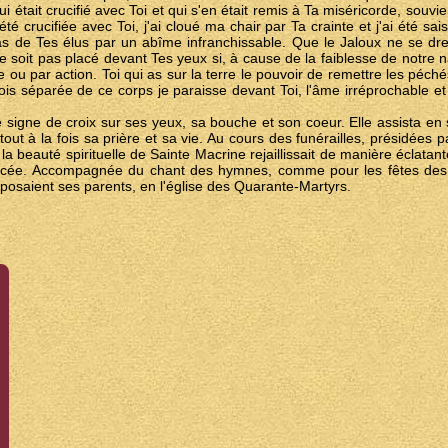
i était crucifié avec Toi et qui s'en était remis à Ta miséricorde, souv
té crucifiée avec Toi, j'ai cloué ma chair par Ta crainte et j'ai été sa
s de Tes élus par un abîme infranchissable. Que le Jaloux ne se dr
soit pas placé devant Tes yeux si, à cause de la faiblesse de notre n
ou par action. Toi qui as sur la terre le pouvoir de remettre les péché
fois séparée de ce corps je paraisse devant Toi, l'âme irréprochable 
e signe de croix sur ses yeux, sa bouche et son coeur. Elle assista en si
ut à la fois sa prière et sa vie. Au cours des funérailles, présidées 
la beauté spirituelle de Sainte Macrine rejaillissait de manière éclatant
ncée. Accompagnée du chant des hymnes, comme pour les fêtes des Ma
posaient ses parents, en l'église des Quarante-Martyrs.