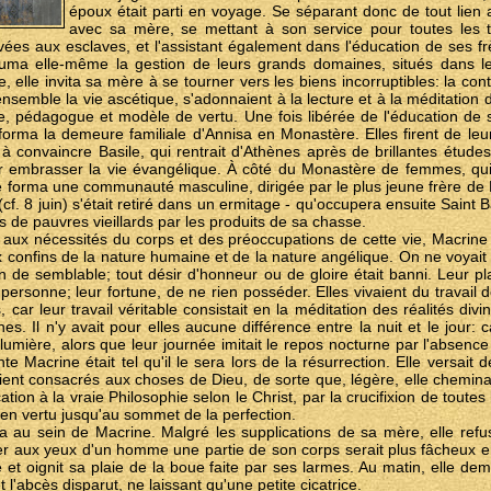
époux était parti en voyage. Se séparant donc de tout lien
avec sa mère, se mettant à son service pour toutes les
rvées aux esclaves, et l'assistant également dans l'éducation de ses f
suma elle-même la gestion de leurs grands domaines, situés dans 
 elle invita sa mère à se tourner vers les biens incorruptibles: la con
nsemble la vie ascétique, s'adonnaient à la lecture et à la méditation d
ice, pédagogue et modèle de vertu. Une fois libérée de l'éducation de 
sforma la demeure familiale d'Annisa en Monastère. Elles firent de l
 à convaincre Basile, qui rentrait d'Athènes après de brillantes étude
 embrasser la vie évangélique. À côté du Monastère de femmes, qui g
e forma une communauté masculine, dirigée par le plus jeune frère de 
f. 8 juin) s'était retiré dans un ermitage - qu'occupera ensuite Saint B
ns de pauvres vieillards par les produits de sa chasse.
 aux nécessités du corps et des préoccupations de cette vie, Macri
x confins de la nature humaine et de la nature angélique. On ne voyait c
en de semblable; tout désir d'honneur ou de gloire était banni. Leur pla
personne; leur fortune, de ne rien posséder. Elles vivaient du travail 
ar leur travail véritable consistait en la méditation des réalités divin
. Il n'y avait pour elles aucune différence entre la nuit et le jour: c
umière, alors que leur journée imitait le repos nocturne par l'absence 
te Macrine était tel qu'il le sera lors de la résurrection. Elle versai
ient consacrés aux choses de Dieu, de sorte que, légère, elle chemina
tion à la vraie Philosophie selon le Christ, par la crucifixion de toutes l
 en vertu jusqu'au sommet de la perfection.
a au sein de Macrine. Malgré les supplications de sa mère, elle refus
er aux yeux d'un homme une partie de son corps serait plus fâcheux e
se et oignit sa plaie de la boue faite par ses larmes. Au matin, elle 
t l'abcès disparut, ne laissant qu'une petite cicatrice.