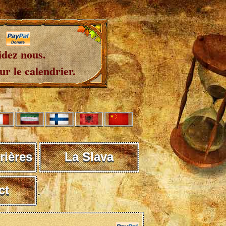
idez nous.
r le calendrier.
rières
La Slava
ct