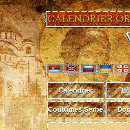
Calendrier
Li
Coutumes Serbe
Don