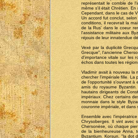
représentait le comble de l
même s'il était Chrétien. En
Cependant, dans le cas de Vla
Un accord fut conclut, selon
conditions, il recevrait la ma
de la Rus' dans le coeur re
l'assistance militaire aux B
réjouis de leur innatendue d
Vexé par la duplicité Grecque
Grecque", l'ancienne Cherso
d'importance vitale sur les 
échos dans toutes les région
Vladimir avait à nouveau la 
chercher l'impériale fille. La
de l'opportunité s'ouvrant à 
amis du royaume Byzantin. S
hautains dirigeants de Const
impériaux. Chez certains des
monnaie dans le style Byzant
couronne impériale, et dans s
Ensemble avec l'impératrice 
Chrysoberges. Il vint avec 
Chersonèse, où chaque pierr
de la bienheureuse Anna, t
Byzantium. Korsun, "la dot d