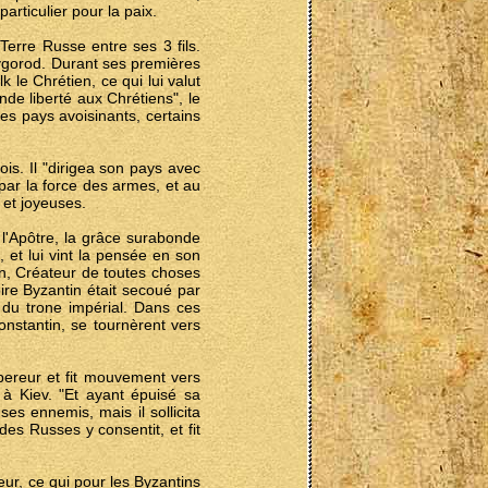
particulier pour la paix.
Terre Russe entre ses 3 fils.
ovgorod. Durant ses premières
e Chrétien, ce qui lui valut
de liberté aux Chrétiens", le
les pays avoisinants, certains
ois. Il "dirigea son pays avec
s par la force des armes, et au
 et joyeuses.
 l'Apôtre, la grâce surabonde
, et lui vint la pensée en son
 Un, Créateur de toutes choses
pire Byzantin était secoué par
du trone impérial. Dans ces
onstantin, se tournèrent vers
ereur et fit mouvement vers
 à Kiev. "Et ayant épuisé sa
ses ennemis, mais il sollicita
es Russes y consentit, et fit
r, ce qui pour les Byzantins