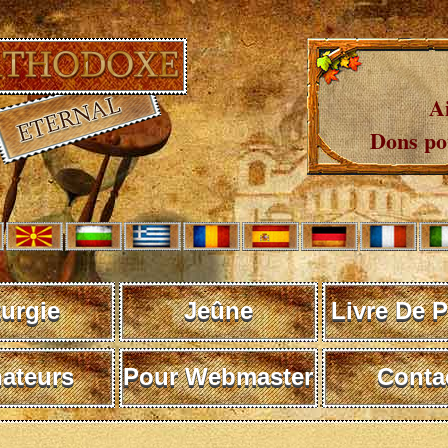
A
Dons pou
turgie
Jeûne
Livre De P
ateurs
Pour Webmaster
Conta