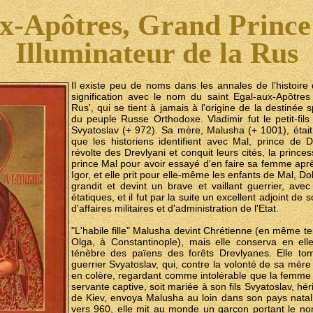
ux-Apôtres, Grand Prince
Illuminateur de la Rus
Il existe peu de noms dans les annales de l'histoir
signification avec le nom du saint Egal-aux-Apôtres 
Rus', qui se tient à jamais à l'origine de la destinée s
du peuple Russe Orthodoxe. Vladimir fut le petit-fils 
Svyatoslav (+ 972). Sa mère, Malusha (+ 1001), était 
que les historiens identifient avec Mal, prince de 
révolte des Drevlyani et conquit leurs cités, la princes
prince Mal pour avoir essayé d'en faire sa femme aprè
Igor, et elle prit pour elle-même les enfants de Mal, 
grandit et devint un brave et vaillant guerrier, ave
étatiques, et il fut par la suite un excellent adjoint d
d'affaires militaires et d'administration de l'Etat.
"L'habile fille" Malusha devint Chrétienne (en même 
Olga, à Constantinople), mais elle conserva en el
ténèbre des païens des forêts Drevlyanes. Elle t
guerrier Svyatoslav, qui, contre la volonté de sa mère
en colère, regardant comme intolérable que la femme 
servante captive, soit mariée à son fils Svyatoslav, hér
de Kiev, envoya Malusha au loin dans son pays natal,
vers 960, elle mit au monde un garçon portant le n