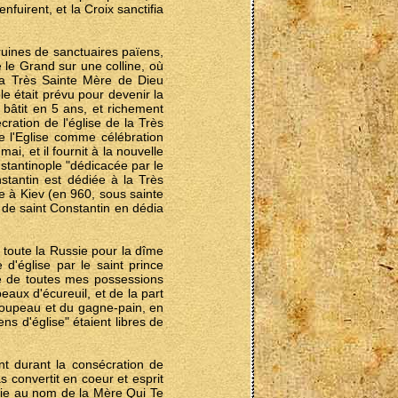
nfuirent, et la Croix sanctifia
 ruines de sanctuaires païens,
e le Grand sur une colline, où
 la Très Sainte Mère de Dieu
le était prévu pour devenir la
t bâtit en 5 ans, et richement
ration de l'église de la Très
de l'Eglise comme célébration
i, et il fournit à la nouvelle
nstantinople "dédicacée par le
stantin est dédiée à la Très
e à Kiev (en 960, sous sainte
e de saint Constantin en dédia
e toute la Russie pour la dîme
 d'église par le saint prince
ème de toutes mes possessions
peaux d'écureuil, et de la part
roupeau et du gagne-pain, en
ns d'église" étaient libres de
nt durant la consécration de
s convertit en coeur et esprit
bâtie au nom de la Mère Qui Te