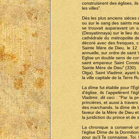
construisirent des églises, il
les villes".
Dès les plus anciens sièces d
ou sur le sang des saints mar
se trouvait auparavant un s
(Desyatinnaya) sur le lieu du
cathédrale du métropolite de 
décoré avec des fresques, cr
Sainte Mère de Dieu, le 12 m
annuelle, sur ordre de saint 
Eglise un double sens de cont
saint empereur Saint Consta
Sainte Mère de Dieu" (330). 
Olga). Saint Vladimir, ayant 
la ville capitale de la Terre 
La dîme fut établie pour l'Eg
d'église, ils l'appelèrent l
Vladimir, dit ceci : "Par la
princières, et aussi à travers
des marchands, la dîme de l
faveur de la Mère de Dieu et 
la juridiction du prince et de s
La chronique a conservé une
l'église Dîme de la Dormition
pour qu'il Te connaisse, Toi,