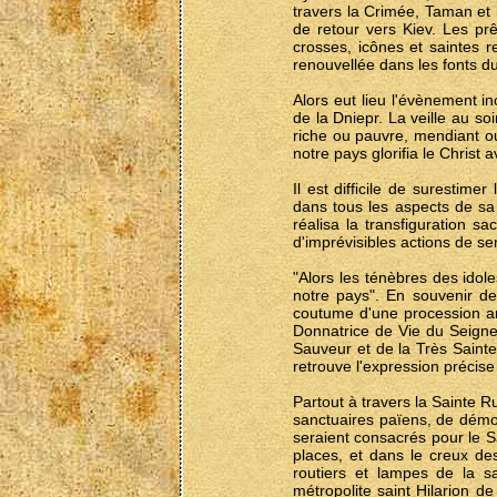
travers la Crimée, Taman et
de retour vers Kiev. Les prê
crosses, icônes et saintes r
renouvellée dans les fonts du
Alors eut lieu l'évènement in
de la Dniepr. La veille au soi
riche ou pauvre, mendiant ou
notre pays glorifia le Christ
Il est difficile de surestime
dans tous les aspects de sa
réalisa la transfiguration s
d'imprévisibles actions de se
"Alors les ténèbres des idole
notre pays". En souvenir de 
coutume d'une procession ann
Donnatrice de Vie du Seigne
Sauveur et de la Très Saint
retrouve l'expression précis
Partout à travers la Sainte R
sanctuaires païens, de démoli
seraient consacrés pour le S
places, et dans le creux de
routiers et lampes de la sa
métropolite saint Hilarion de