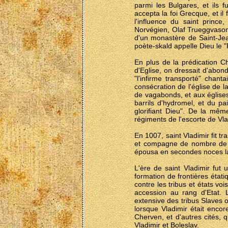
parmi les Bulgares, et ils 
accepta la foi Grecque, et il
l'influence du saint princ
Norvégien, Olaf Trueggvason
d'un monastère de Saint-Jean
poète-skald appelle Dieu le 
En plus de la prédication Ch
d'Eglise, on dressait d'abon
"l'infirme transporté" chant
consécration de l'église de l
de vagabonds, et aux églises 
barrils d'hydromel, et du p
glorifiant Dieu". De la mêm
régiments de l'escorte de Vl
En 1007, saint Vladimir fit t
et compagne de nombre de se
épousa en secondes noces la 
L'ère de saint Vladimir fut 
formation de frontières étatiq
contre les tribus et états v
accession au rang d'Etat. L
extensive des tribus Slaves o
lorsque Vladimir était encor
Cherven, et d'autres cités,
Vladimir et Boleslav.