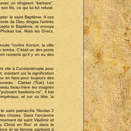
avec un dirigeant "barbare",
 fils, ce qui lui fut refusé.
epter le saint Baptême. A ces
olonté de Dieu dirigea l'entrée
ccepta le Baptême, et envoya
s Phokas tué. Mais les Grecs,
route "contre Korsun, la ville
 tomba. C'était un des ponts
nt ressenti qu'il y en eu des
nt vite à Constantinople pour
 insistant sur la signification
our en faire pour toujours des
nouveau : Caesar (Tsar). Les
uveau beau-frère les insignes
issant basileios-roi", il bat
impériaux, et sur sa tête, la
le saint patriarche Nicolas 2
ntes choses. Dans l'ancienne
nnement de saint Vladimir et
u Christ en Rus' et dans le
rince et sa femme partirent à