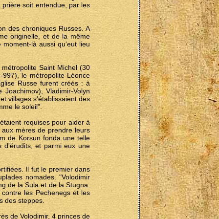
prière soit entendue, par les
tion des chroniques Russes. A
me originelle, et de la même
e moment-là aussi qu'eut lieu
 métropolite Saint Michel (30
-997), le métropolite Léonce
Eglise Russe furent créés : à
 Joachimov), Vladimir-Volyn
et villages s'établissaient des
mme le soleil".
 étaient requises pour aider à
et aux mères de prendre leurs
him de Korsun fonda une telle
s d'érudits, et parmi eux une
tifiées. Il fut le premier dans
peuplades nomades. "Volodimir
ng de la Sula et de la Stugna.
e contre les Pechenegs et les
ns des steppes.
ès de Volodimir, 4 princes de