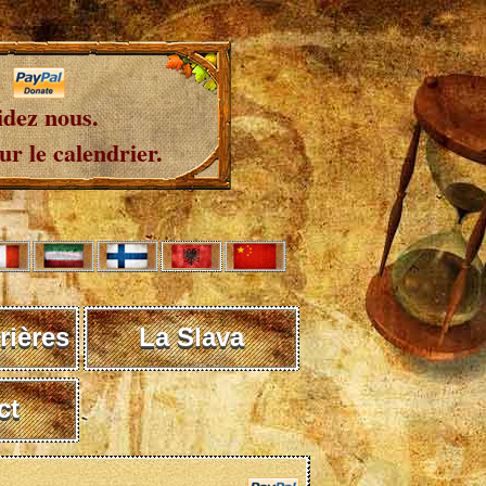
idez nous.
r le calendrier.
rières
La Slava
ct