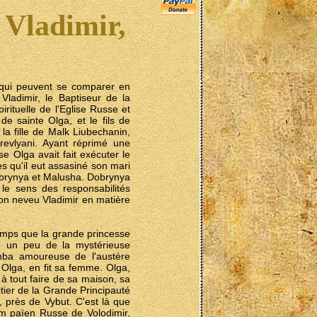
 Vladimir,
e qui peuvent se comparer en
Vladimir, le Baptiseur de la
pirituelle de l'Eglise Russe et
de sainte Olga, et le fils de
la fille de Malk Liubechanin,
Drevlyani. Ayant réprimé une
se Olga avait fait exécuter le
s qu'il eut assasiné son mari
Dobrynya et Malusha. Dobrynya
c le sens des responsabilités
e son neveu Vladimir en matière
temps que la grande princesse
le un peu de la mystérieuse
omba amoureuse de l'austère
 Olga, en fit sa femme. Olga,
à tout faire de sa maison, sa
itier de la Grande Principauté
 près de Vybut. C'est là que
om païen Russe de Volodimir,