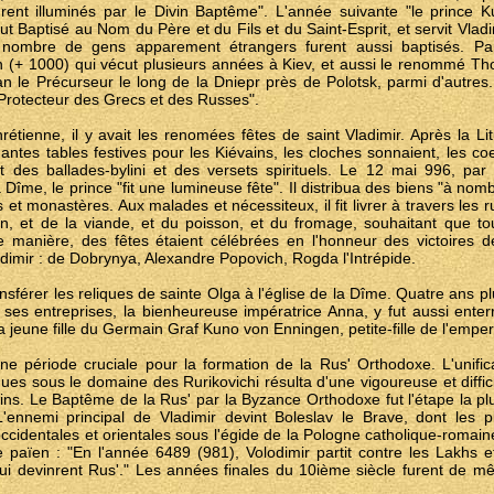
furent illuminés par le Divin Baptême". L'année suivante "le prince
 fut Baptisé au Nom du Père et du Fils et du Saint-Esprit, et servit Vla
e, nombre de gens apparement étrangers furent aussi baptisés. Par
 (+ 1000) qui vécut plusieurs années à Kiev, et aussi le renommé Tho
 le Précurseur le long de la Dniepr près de Polotsk, parmi d'autres. 
"Protecteur des Grecs et des Russes".
rétienne, il y avait les renomées fêtes de saint Vladimir. Après la L
dantes tables festives pour les Kiévains, les cloches sonnaient, les co
ait des ballades-bylini et des versets spirituels. Le 12 mai 996, pa
a Dîme, le prince "fit une lumineuse fête". Il distribua des biens "à nom
et monastères. Aux malades et nécessiteux, il fit livrer à travers les r
ain, et de la viande, et du poisson, et du fromage, souhaitant que to
e manière, des fêtes étaient célébrées en l'honneur des victoires d
adimir : de Dobrynya, Alexandre Popovich, Rogda l'Intrépide.
ransférer les reliques de sainte Olga à l'église de la Dîme. Quatre ans 
s entreprises, la bienheureuse impératrice Anna, y fut aussi enterr
jeune fille du Germain Graf Kuno von Enningen, petite-fille de l'empe
une période cruciale pour la formation de la Rus' Orthodoxe. L'unific
ues sous le domaine des Rurikovichi résulta d'une vigoureuse et difficile
oisins. Le Baptême de la Rus' par la Byzance Orthodoxe fut l'étape la p
'ennemi principal de Vladimir devint Boleslav le Brave, dont les pla
ccidentales et orientales sous l'égide de la Pologne catholique-romaine.
e païen : "En l'année 6489 (981), Volodimir partit contre les Lakhs et 
 qui devinrent Rus'." Les années finales du 10ième siècle furent de 