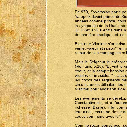
En 970, Svyatoslav partit po
Yaropolk devint prince de Ki
années comme prince, nous v
la sympathie de la Rus' païe
11 juillet 978, il entra dans
de manière pacifique, et les 
Bien que Vladimir s'autorisa 
vérité, valeur et raison", en 
retour de ses campagnes milit
Mais le Seigneur le préparai
(Romains 5,20). "Et vint le v
coeur, et la compréhension de
visibles et invisibles." L'ac
les chocs des régiments mu
circonstances difficiles, le
Vladimir pour avoir son aide.
Les évènements se développ
Constantinople, et à l'auto
richesse (Basile), il fut con
leur aide", écrit une des ch
cause commune avec lui".
Comme récompense pour son a