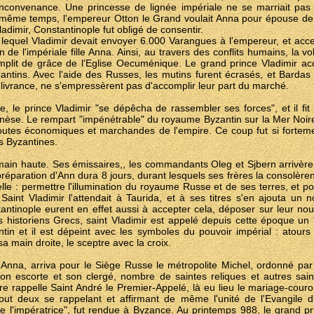
'inconvenance. Une princesse de lignée impériale ne se marriait pas 
 même temps, l'empereur Otton le Grand voulait Anna pour épouse de son
dimir, Constantinople fut obligé de consentir.
 lequel Vladimir devait envoyer 6.000 Varangues à l'empereur, et acc
in de l'impériale fille Anna. Ainsi, au travers des conflits humains, la v
mplit de grâce de l'Eglise Oecuménique. Le grand prince Vladimir a
yzantins. Avec l'aide des Russes, les mutins furent écrasés, et Barda
élivrance, ne s'empressèrent pas d'accomplir leur part du marché.
, le prince Vladimir "se dépêcha de rassembler ses forces", et il fit 
nèse. Le rempart "impénétrable" du royaume Byzantin sur la Mer Noire
routes économiques et marchandes de l'empire. Ce coup fut si forteme
s Byzantines.
main haute. Ses émissaires,, les commandants Oleg et Sjbern arrivère
 préparation d'Ann dura 8 jours, durant lesquels ses frères la consolèrent,
elle : permettre l'illumination du royaume Russe et de ses terres, et p
aint Vladimir l'attendait à Taurida, et à ses titres s'en ajouta un 
antinople eurent en effet aussi à accepter cela, déposer sur leur no
 historiens Grecs, saint Vladimir est appelé depuis cette époque un "pu
in et il est dépeint avec les symboles du pouvoir impérial : atours 
a main droite, le sceptre avec la croix.
Anna, arriva pour le Siège Russe le métropolite Michel, ordonné par 
son escorte et son clergé, nombre de saintes reliques et autres sai
e rappelle Saint André le Premier-Appelé, là eu lieu le mariage-couro
out deux se rappelant et affirmant de même l'unité de l'Evangile d
e l'impératrice", fut rendue à Byzance. Au printemps 988, le grand p