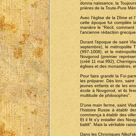
donna naissance, la Toujours
prières de la Toute-Pure Mèr
Avec l'église de la Dîme et 
cette époque fut compilée l
manière le "Récit, comment l
l'ancienne rédaction grecque
Durant l'époque de saint Vla
septembre), le métropolite 
(997-1008), et le métropolit
Novgorod (premier représen
(créé 11 mai 992), Chernigov, 
églises et des monastères, et l
Pour faire grandir la Foi par
les préparer. Dès lors, sain
jeunes enfants et de les env
école à Novgorod, et ils fir
multitude de philosophes".
D'une main ferme, saint Vladim
l'histoire Russe à établir d
commença à établir des villes
Et il fit s'y installer des 
battit". Mais la véritable ra
Dans les Chroniques Nikol'sk