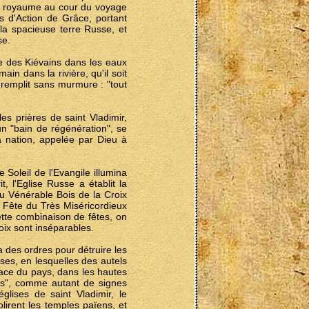
te royaume au cour du voyage
es d'Action de Grâce, portant
 la spacieuse terre Russe, et
se.
ême des Kiévains dans les eaux
ain dans la rivière, qu'il soit
 remplit sans murmure : "tout
les prières de saint Vladimir,
n "bain de régénération", se
la nation, appelée par Dieu à
 Soleil de l'Evangile illumina
, l'Eglise Russe a établit la
du Vénérable Bois de la Croix
 Fête du Très Miséricordieux
tte combinaison de fêtes, on
oix sont inséparables.
a des ordres pour détruire les
ises, en lesquelles des autels
face du pays, dans les hautes
ecs", comme autant de signes
glises de saint Vladimir, le
olirent les temples païens, et