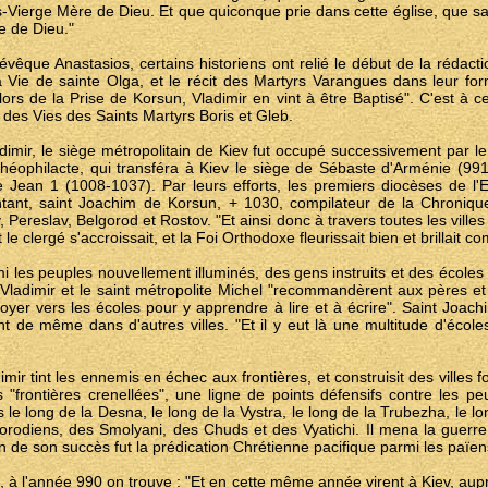
-Vierge Mère de Dieu. Et que quiconque prie dans cette église, que sa 
e de Dieu."
l'évêque Anastasios, certains historiens ont relié le début de la rédac
a Vie de sainte Olga, et le récit des Martyrs Varangues dans leur for
ors de la Prise de Korsun, Vladimir en vint à être Baptisé". C'est à c
 des Vies des Saints Martyrs Boris et Gleb.
dimir, le siège métropolitain de Kiev fut occupé successivement par le
Théophilacte, qui transféra à Kiev le siège de Sébaste d'Arménie (991
e Jean 1 (1008-1037). Par leurs efforts, les premiers diocèses de l'
tant, saint Joachim de Korsun, + 1030, compilateur de la Chronique
Pereslav, Belgorod et Rostov. "Et ainsi donc à travers toutes les villes 
e clergé s'accroissait, et la Foi Orthodoxe fleurissait bien et brillait co
mi les peuples nouvellement illuminés, des gens instruits et des écoles
t Vladimir et le saint métropolite Michel "recommandèrent aux pères 
oyer vers les écoles pour y apprendre à lire et à écrire". Saint Joac
ent de même dans d'autres villes. "Et il y eut là une multitude d'école
ir tint les ennemis en échec aux frontières, et construisit des villes for
es "frontières crenellées", une ligne de points défensifs contre les 
 le long de la Desna, le long de la Vystra, le long de la Trubezha, le lo
Novgorodiens, des Smolyani, des Chuds et des Vyatichi. Il mena la guerr
ison de son succès fut la prédication Chrétienne pacifique parmi les païe
, à l'année 990 on trouve : "Et en cette même année virent à Kiev, aupr