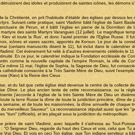
s détruisirent des idoles et produisirent de saintes icônes, les démons s'e
e la Chrétienté, on prit l'habitude d'établir des églises par dessus les
tyrs. Suivant cette pratique, saint Vladimir bâtit l'église de Saint Basil
anctuaire de Perun, et il bâtit l'église en pierre de la Dormition de
 martyre des saints Martyrs Varangues (12 juillet). Le magnifique temp
Kiev et toute la Rus', et donc l'autel premier de l'Eglise Russe. Il fu
oix, icônes et vases sacrés, apportés de Korsun. Le jour de la conséc
ai (certains manuscrits disent le 11), fut inclut dans le calendrier 
Vladimir. Cet évènement fut relié à d'autres évènements célébrés le 11 ma
inuité. En ce jour, le calendrier indique la Fondation ecclésiale de Co
ntin comme la nouvelle capitale de l'empire Romain, la ville de Con
Ce même 11 mai, l'église de Sophia, la Sagesse de Dieu, fut consacré
la cathédrale consacrée à la Très Sainte Mère de Dieu, suivit l'exempl
Russe (Kiev) à la Reine des Cieux.
lise; et du fait que cette église était devenue le centre de la collecte d
'église Dîme. Le plus ancien texte de cette reconnaissance, ou la règle
 présente j'accorde à l'église de la très Sainte Mère de Dieu un dixi
 toute la terre Russe la dîme de toute la juridiction princière, dîme de 
a semaine, et de toute les maisonnées, la dîme annuelle de chaque t
du merveilleux Sauveur". La reconnaissance stipulait aussi que les "ge
es "tiuni" (officiels), et les plaçait sous la juridiction du métropolitain.
 prière de saint Vladimir, avec laquelle il s'adressa au Tout-Puissa
 : "O Seigneur Dieu, regarde du haut des Cieux et vois, celui que Tu a
 le Vrai Dieu. Et vois en ceci Ton église, que Ton indigne serviteur a 