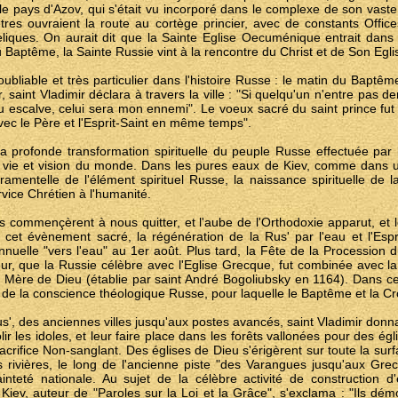
 le pays d'Azov, qui s'était vu incorporé dans le complexe de son vas
tres ouvraient la route au cortège princier, avec de constants Offic
eliques. On aurait dit que la Sainte Eglise Oecuménique entrait dans
 Baptême, la Sainte Russie vint à la rencontre du Christ et de Son Egli
oubliable et très particulier dans l'histoire Russe : le matin du Bapt
r, saint Vladimir déclara à travers la ville : "Si quelqu'un n'entre pas dem
 escalve, celui sera mon ennemi". Le voeux sacré du saint prince fut
 avec le Père et l'Esprit-Saint en même temps".
r la profonde transformation spirituelle du peuple Russe effectuée par 
 vie et vision du monde. Dans les pures eaux de Kiev, comme dans u
acramentelle de l'élément spirituel Russe, la naissance spirituelle de 
rvice Chrétien à l'humanité.
s commençèrent à nous quitter, et l'aube de l'Orthodoxie apparut, et le
cet évènement sacré, la régénération de la Rus' par l'eau et l'Esprit
uelle "vers l'eau" au 1er août. Plus tard, la Fête de la Procession 
ur, que la Russie célèbre avec l'Eglise Grecque, fut combinée avec la
e Mère de Dieu (établie par saint André Bogoliubsky en 1164). Dans ce
e de la conscience théologique Russe, pour laquelle le Baptême et la Cr
us', des anciennes villes jusqu'aux postes avancés, saint Vladimir donn
r les idoles, et leur faire place dans les forêts vallonées pour des égl
acrifice Non-sanglant. Des églises de Dieu s'érigèrent sur toute la sur
s rivières, le long de l'ancienne piste "des Varangues jusqu'aux Gr
inteté nationale. Au sujet de la célèbre activité de construction d'é
 Kiev, auteur de "Paroles sur la Loi et la Grâce", s'exclama : "Ils dém