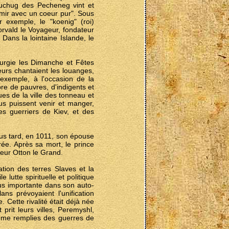
 Kuchug des Pecheneg vint et
dimir avec un coeur pur". Sous
 exemple, le "koenig" (roi)
rvald le Voyageur, fondateur
Dans la lointaine Islande, le
iturgie les Dimanche et Fêtes
eurs chantaient les louanges,
r exemple, à l'occasion de la
bre de pauvres, d'indigents et
ues de la ville des tonneau et
us puissent venir et manger,
es guerriers de Kiev, et des
plus tard, en 1011, son épouse
ée. Après sa mort, le prince
reur Otton le Grand.
ation des terres Slaves et la
 lutte spirituelle et politique
lus importante dans son auto-
ns prévoyaient l'unification
 Cette rivalité était déjà née
prit leurs villes, Peremyshl,
même remplies des guerres de