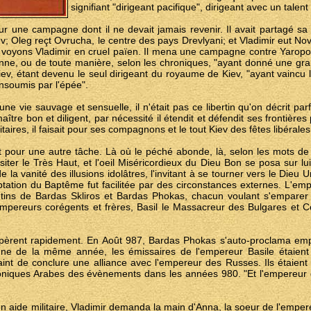
signifiant "dirigeant pacifique", dirigeant avec un talent 
ur une campagne dont il ne devait jamais revenir. Il avait partagé sa 
ev; Oleg reçt Ovrucha, le centre des pays Drevlyani; et Vladimir eut N
oyons Vladimir en cruel païen. Il mena une campagne contre Yaropolk l
nne, ou de toute manière, selon les chroniques, "ayant donné une gran
 Kiev, étant devenu le seul dirigeant du royaume de Kiev, "ayant vaincu 
insoumis par l'épée".
une vie sauvage et sensuelle, il n'était pas ce libertin qu'on décrit parf
maître bon et diligent, par nécessité il étendit et défendit ses frontière
aires, il faisait pour ses compagnons et le tout Kiev des fêtes libérales
t pour une autre tâche. Là où le péché abonde, là, selon les mots de
isiter le Très Haut, et l'oeil Miséricordieux du Dieu Bon se posa sur lui
 la vanité des illusions idolâtres, l'invitant à se tourner vers le Dieu
ceptation du Baptême fut facilitée par des circonstances externes. L'em
tins de Bardas Skliros et Bardas Phokas, chacun voulant s'emparer 
s empereurs corégents et frères, Basil le Massacreur des Bulgares et C
èrent rapidement. En Août 987, Bardas Phokas s'auto-proclama emp
mne de la même année, les émissaires de l'empereur Basile étaient
traint de conclure une alliance avec l'empereur des Russes. Ils étaient 
roniques Arabes des évènements dans les années 980. "Et l'empereur d
ide militaire, Vladimir demanda la main d'Anna, la soeur de l'empereu