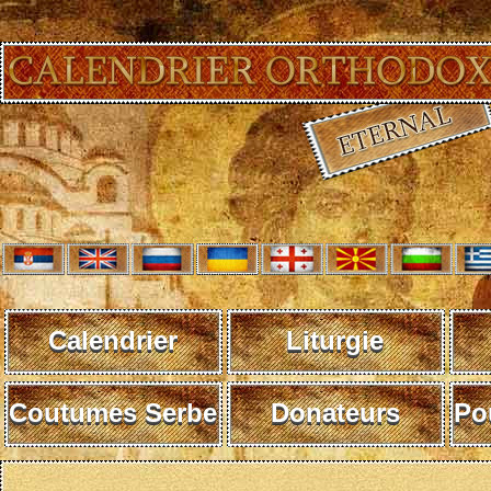
Calendrier
Liturgie
Coutumes Serbe
Donateurs
Po