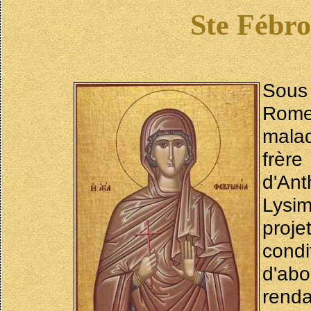
Ste Fébro
Sous 
Rome
malad
frère
d'Ant
Lysim
proj
condi
d'abo
renda