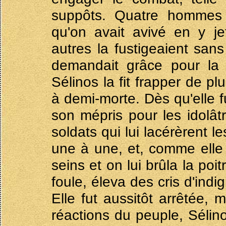
suppôts. Quatre hommes l
qu'on avait avivé en y je
autres la fustigeaient sans
demandait grâce pour la f
Sélinos la fit frapper de pl
à demi-morte. Dès qu'elle f
son mépris pour les idolâtr
soldats qui lui lacérèrent l
une à une, et, comme elle r
seins et on lui brûla la poit
foule, éleva des cris d'indi
Elle fut aussitôt arrêtée, 
réactions du peuple, Sélino