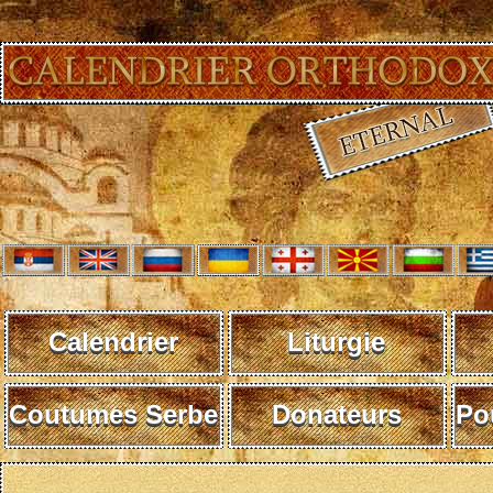
Calendrier
Liturgie
Coutumes Serbe
Donateurs
Po