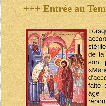
+++ Entrée au Temp
Lorsq
accor
stéri
de la
son 
«Meno
d'acc
faite
âge 
répon