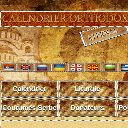
Calendrier
Liturgie
Coutumes Serbe
Donateurs
Po