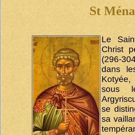
St Ména
Le Sain
Christ 
(296-304)
dans le
Kotyée, 
sous l
Argyrisc
se disti
sa vaill
tempéran