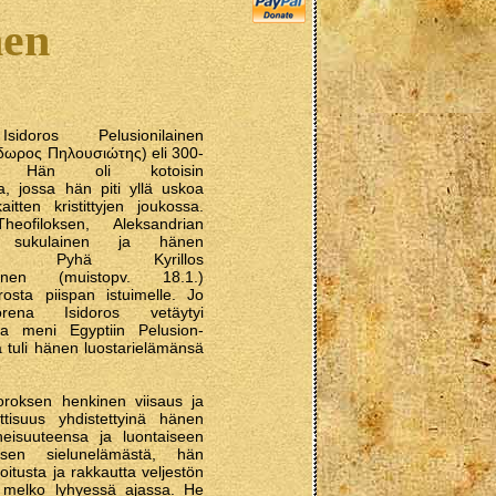
nen
Isidoros Pelusionilainen
σίδωρος Πηλουσιώτης) eli 300-
lla. Hän oli kotoisin
a, jossa hän piti yllä uskoa
itten kristittyjen joukossa.
eofiloksen, Aleksandrian
an sukulainen ja hänen
nsa. Pyhä Kyrillos
lainen (muistopv. 18.1.)
rosta piispan istuimelle. Jo
rena Isidoros vetäytyi
ja meni Egyptiin Pelusion-
ta tuli hänen luostarielämänsä
.
doroksen henkinen viisaus ja
ttisuus yhdistettyinä hänen
neisuuteensa ja luontaiseen
isen sielunelämästä, hän
oitusta ja rakkautta veljestön
 melko lyhyessä ajassa. He