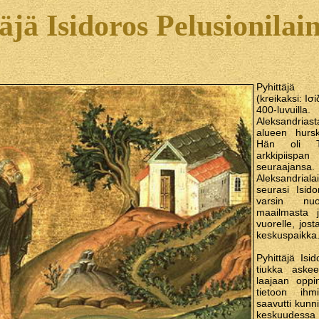
äjä Isidoros Pelusionilai
Pyhittäjä 
(kreikaksi: Ι
400-luvui
Aleksandriast
alueen hurska
Hän oli Th
arkkipiisp
seuraaja
Aleksandria
seurasi Isido
varsin nuo
maailmasta 
vuorelle, jos
keskuspaikka
Pyhittäjä Isi
tiukka askee
laajaan oppi
tietoon ihm
saavutti kunni
keskuudessa