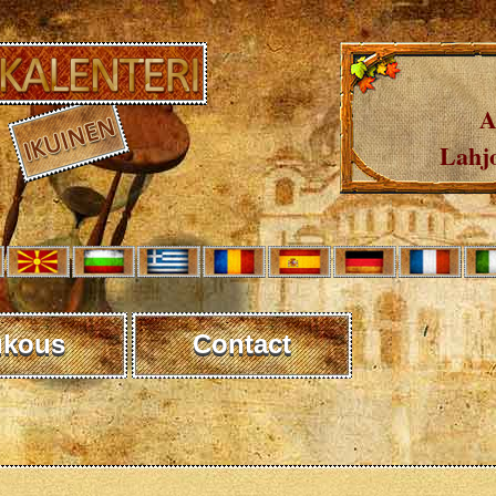
A
Lahjo
ukous
Contact