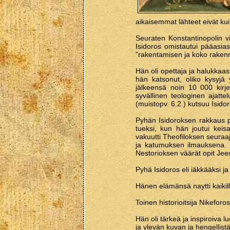
aikaisemmat lähteet eivät kuit
Seuraten Konstantinopolin 
Isidoros omistautui pääasia
”rakentamisen ja koko rakenn
Hän oli opettaja ja halukkaa
hän katsonut, oliko kysyjä y
jälkeensä noin 10 000 kirje
syvällinen teologinen ajatte
(muistopv. 6.2.) kutsuu Isido
Pyhän Isidoroksen rakkaus
tueksi, kun hän joutui kei
vakuutti Theofiloksen seuraaj
ja katumuksen ilmauksena. P
Nestorioksen väärät opit Je
Pyhä Isidoros eli iäkkääksi ja
Hänen elämänsä naytti kaikil
Toinen historioitsija Nikeforo
Hän oli tärkeä ja inspiroiva 
ja ylevän kuvan ja hengellistä