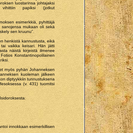
doroksen luostarinsa johtajaksi
ihittiin papiksi (jotkut
oksen esimerkkiä, pyhittäjä
en sanojensa mukaan oli sekä
iskely sen kruunu”.
en henkistä kannustusta, eikä
tai vaikka keisari. Hän jätti
sta näistä kirjeistä ilmenee
 Fotios Konstantinopolilainen
iksi.
net myös pyhän Johanneksen
ohanneksen kuoleman jälkeen
rkon diptyykkiin tunnustuksena
fesoksessa (v. 431) tuomitsi
 Isidoroksesta:
antoi innokkaan esimerkillisen