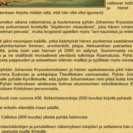
valitsivat Isi
ja hänet v
enkaan kirjoita mitään siitä, että hän olisi ollut igumeni).
vierailun aikana näkemänsä ja kuulemansa pyhän Johannes Krysostom
ssa puhumiseen kristityille ”käytännön viisaudesta”, joka hänen omi
elman perusta”, mutta loogisesti ajatellen myös ”sen kaunistus ja miet
sti jakoi neuvojaan kaikille, jotka kääntyivät hänen puoleensa saadakse
ksinkertainen ihminen, arvohenkilö, piispa, Aleksandrian patriarkka 
ttä, joista tosin vain hieman yli 2000 on säilynyt. Suurimmasta osa
lu ja ne sisältävät moraalisesti ylentäviä tulkintoja Raamatusta. Pyhä
rosta pappeuden ja askeettisen elämän malliksi ja tyyliltään myös mestar
 pyhään Johannes Krysostomokseen ja hänen opetukseensa johti hä
sarinna Eudoxian ja arkkipiispa Theofiloksen vainoamaksi. Pyhän J
alle pyhälle Kyrrillokselle, että pyhän Johanneksen nimi pitää lisätä ki
yhän Isidoroksen aloitteesta kolmas ekumeeninen kirkolliskokous E
esuksen Kristuksen persoonasta.
 kuoli noin vuonna 436. Kirkkohistorioitsija (500-luvulta) kirjoitti pyhästä
le enkelin elämältä maan päällä.
s Callistus (800-luvulta) ylistää pyhää Isidorosta:
luostarisääntöjen ja jumalallisen näkemyksen tukipilari ja sellaisena hän 
 opetusta muille ihmisille.