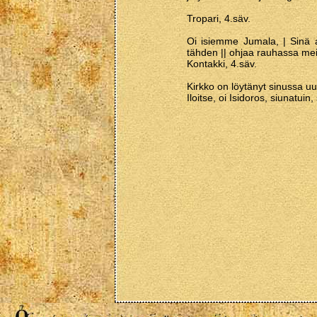
Tropari, 4.säv.
Oi isiemme Jumala, | Sinä a
tähden || ohjaa rauhassa m
Kontakki, 4.säv.
Kirkko on löytänyt sinussa uu
Iloitse, oi Isidoros, siunatui