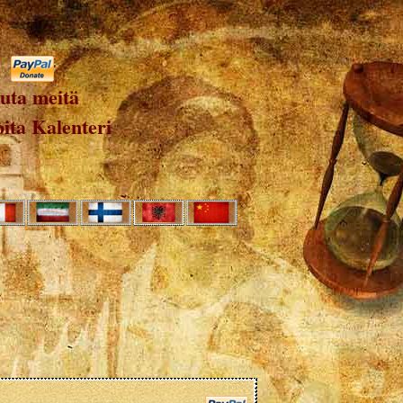
uta meitä
ita Kalenteri