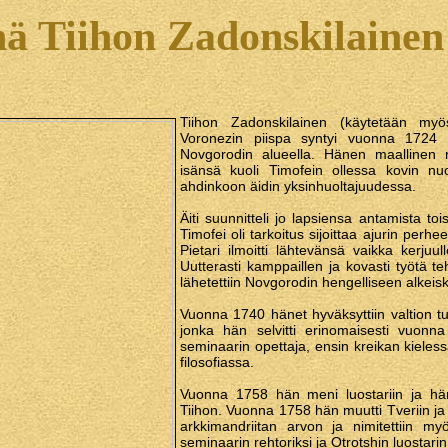
ä Tiihon Zadonskilainen
Tiihon Zadonskilainen (käytetään myö
Voronezin piispa syntyi vuonna 1724 
Novgorodin alueella. Hänen maallinen 
isänsä kuoli Timofein ollessa kovin nu
ahdinkoon äidin yksinhuoltajuudessa.
Äiti suunnitteli jo lapsiensa antamista to
Timofei oli tarkoitus sijoittaa ajurin perh
Pietari ilmoitti lähtevänsä vaikka kerjuull
Uutterasti kamppaillen ja kovasti työtä te
lähetettiin Novgorodin hengelliseen alkei
Vuonna 1740 hänet hyväksyttiin valtion t
jonka hän selvitti erinomaisesti vuonn
seminaarin opettaja, ensin kreikan kiele
filosofiassa.
Vuonna 1758 hän meni luostariin ja häne
Tiihon. Vuonna 1758 hän muutti Tveriin ja 
arkkimandriitan arvon ja nimitettiin m
seminaarin rehtoriksi ja Otrotshin luostari