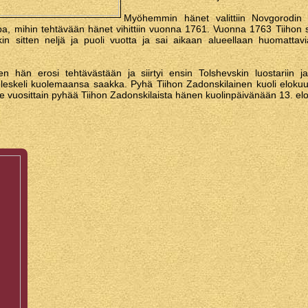
Myöhemmin hänet valittiin Novgorodin ap
a, mihin tehtävään hänet vihittiin vuonna 1761. Vuonna 1763 Tiihon siir
n sitten neljä ja puoli vuotta ja sai aikaan alueellaan huomattavia 
htuen hän erosi tehtävästään ja siirtyi ensin Tolshevskin luostari
 oleskeli kuolemaansa saakka. Pyhä Tiihon Zadonskilainen kuoli elok
e vuosittain pyhää Tiihon Zadonskilaista hänen kuolinpäivänään 13. el