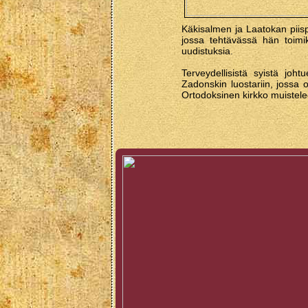
Käkisalmen ja Laatokan piisp
jossa tehtävässä hän toimiki
uudistuksia.
Terveydellisistä syistä jo
Zadonskin luostariin, jossa
Ortodoksinen kirkko muistele