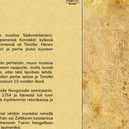
s muotoa Sadonskilainen),
pienessä Korotskin kylässä
nimensä oli Timofei. Hänen
ori ja perhe joutui suureen
isiin perheisiin, muun muassa
eeseen naapuriin, mutta isoveli
e, ettei tätä tarvitsisi tehdä.
hden perhe selvisi ja Timofei
skouluun 13-vuoden iässä.
uella Novgorodin seminaariin,
a 1754 ja hänestä tuli tuon
ssä myöhemmin retoriikassa ja
t vihittiin munkiksi nimellä
hän sai Zeltikovin luostarissa
yöhemmin Tverin hengellisen
n igumeniksi.