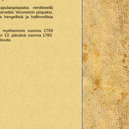
ulaispiispaksi, nimikkeellä
rettiin Voronetzin piispaksi,
hengellisiä ja hallinnollisia
in ja myöhemmin vuonna 1769
uun 13. päivänä vuonna 1783.
okuuta.