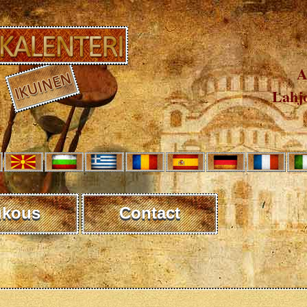
A
Lahjo
ukous
Contact