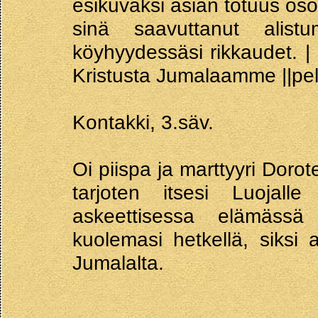
esikuvaksi asian totuus osoi
sinä saavuttanut alist
köyhyydessäsi rikkaudet. | 
Kristusta Jumalaamme ||p
Kontakki, 3.säv.
Oi piispa ja marttyyri Doro
tarjoten itsesi Luojalle
askeettisessa elämässä 
kuolemasi hetkellä, siksi
Jumalalta.