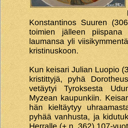
Konstantinos Suuren (306-
toimien jälleen piispana
laumansa yli viisikymmentä
kristinuskoon.
Kun keisari Julian Luopio (
kristittyjä, pyhä Dorothe
vetäytyi Tyroksesta Udu
Myzean kaupunkiin. Keisari 
hän kieltäytyy uhraamasta
pyhää vanhusta, ja kidutu
Herralle (+ n. 362) 107-vuo