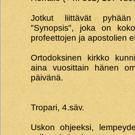
Jotkut liittävät pyhää
"Synopsis", joka on kok
profeettojen ja apostolien 
Ortodoksinen kirkko kunni
aina vuosittain hänen o
päivänä.
Tropari, 4.säv.
Uskon ohjeeksi, lempeyden