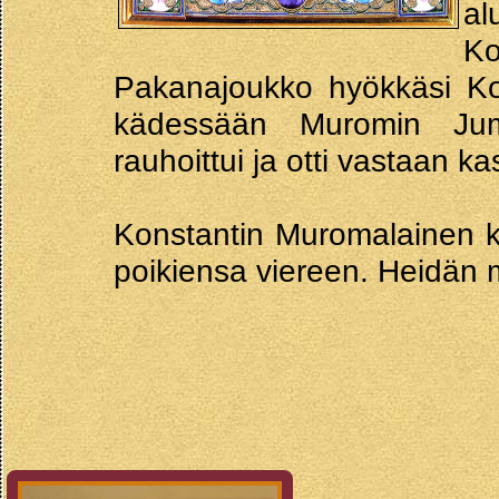
al
K
Pakanajoukko hyökkäsi Kon
kädessään Muromin Juma
rauhoittui ja otti vastaan ka
Konstantin Muromalainen k
poikiensa viereen. Heidän 