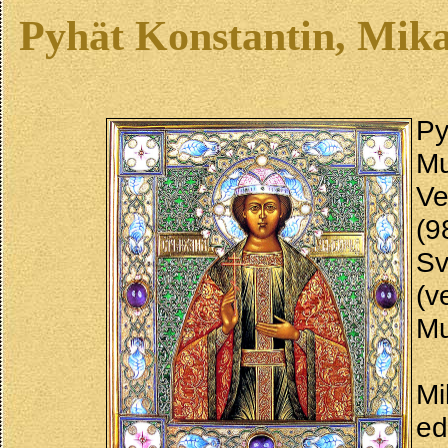
Pyhät Konstantin, Mika
P
Mu
Ve
(9
Sv
(v
Mu
Mi
ed