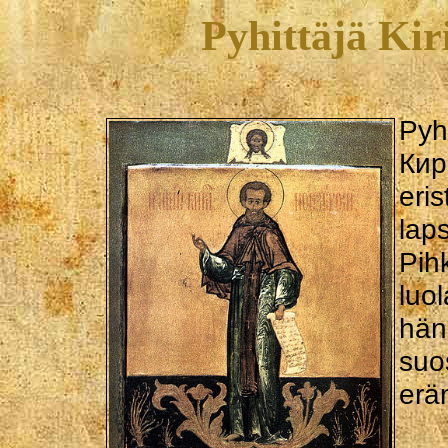
Pyhittäjä Kir
Pyh
Ки
eri
la
Pih
luo
hä
suo
erä