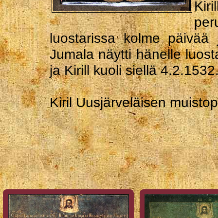
Kir
per
luostarissa kolme päivää j
Jumala näytti hänelle luost
ja Kirill kuoli siellä 4.2.1532
Kiril Uusjärveläisen muistop