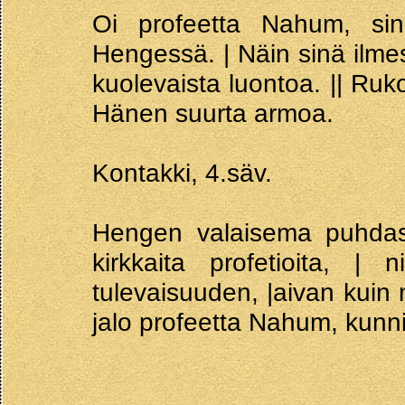
Oi profeetta Nahum, sinä 
Hengessä. | Näin sinä ilmest
kuolevaista luontoa. || Ruk
Hänen suurta armoa.
Kontakki, 4.säv.
Hengen valaisema puhdas 
kirkkaita profetioita, |
tulevaisuuden, |aivan kuin
jalo profeetta Nahum, kunn