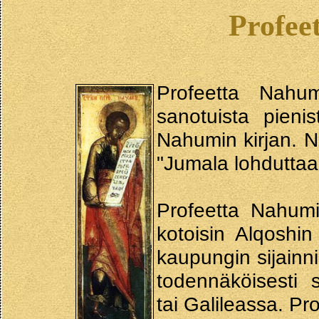
Profee
Profeetta Nahum (hepreaks
sanotuista pienis
Nahumin kirjan. N
"Jumala lohduttaa
Profeetta Nahumi
kotoisin Alqoshi
kaupungin sijainn
todennäköisesti s
tai Galileassa. Pr