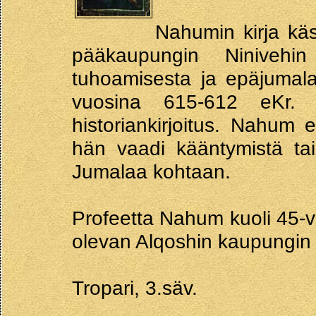
Nahumin kirja käs
pääkaupungin Ninivehin
tuhoamisesta ja epäjumala
vuosina 615-612 eKr. K
historiankirjoitus. Nahum e
hän vaadi kääntymistä tai
Jumalaa kohtaan.
Profeetta Nahum kuoli 45-
olevan Alqoshin kaupungin
Tropari, 3.säv.