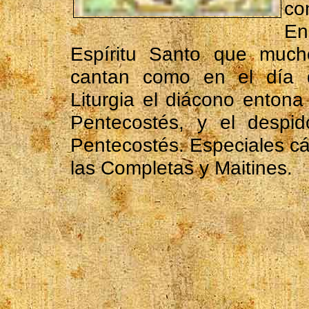
co
En
Espíritu Santo que muc
cantan como en el día d
Liturgia el diácono entona
Pentecostés, y el desp
Pentecostés. Especiales cá
las Completas y Maitines.