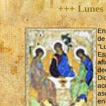
+++ Lunes 
En
de
"L
Es
af
de
Di
ac
as
en