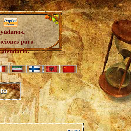
yúdanos.
ciones para
calendario.
to