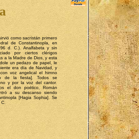
a
sirvió como sacristán primero
edral de Constantinopla, en
96 d. C.). Analfabeta y sin
ciado por ciertos clérigos
 a la Madre de Dios, y esta
dole un pedazo de papel, le
uiente era día de Navidad, y
con voz angelical el himno
o de la fiesta]. Todos se
mno y por la voz del cantor.
os el don poético, Román
ntró a su descanso siendo
ntinopla [Hagia Sophia]. Se
 C.