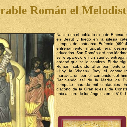
rable Román el Melodist
Nacido en el poblado sirio de Emesa, 
en Beirut y luego en la iglesia cat
tiempos del patriarca Eufemio (490-4
entrenamiento musical, era despre
educados. San Román oró con lágrimas
se le apareció en un sueño; entregán
ordenó que se lo comiera. El día sig
Román, subiendo al ambón, entonó 
«Hoy la Virgen» [hoy el contaqui
maravillaron por el contenido del hi
Recibiendo así de la Madre de Di
compuso más de mil contaquios. E
diácono de la Gran Iglesia de Consta
unió al coro de los ángeles en el 510 d.