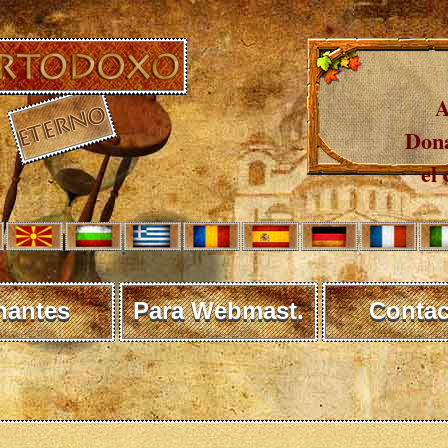
A
Dona
el 
nantes
Para Webmast.
Contac