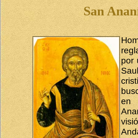
San Ananí
Hom
reg
por 
Sau
cris
bus
en 
Ana
visi
Anda