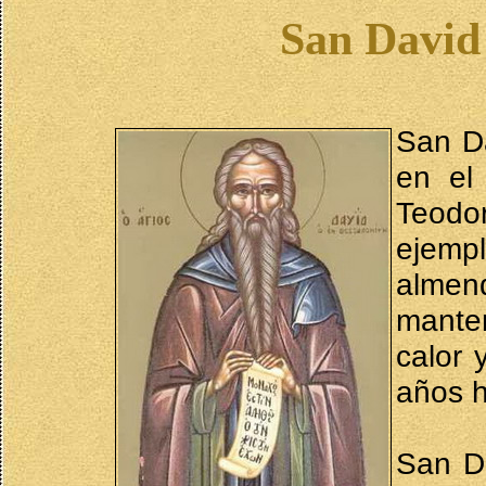
San David 
San Da
en el
Teodo
ejempl
alme
manten
calor 
años h
San Da