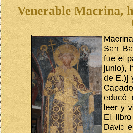
Venerable Macrina, h
Macrina
San Bas
fue el 
junio),
de E.)]
Capadoc
educó 
leer y 
El lib
David e