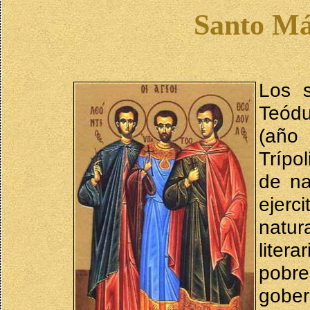
Santo Má
Los s
Teódu
(año 
Trípo
de na
ejerc
natu
liter
pobre
gober