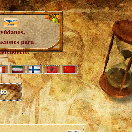
yúdanos.
ciones para
calendario.
to