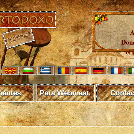
A
Dona
el 
nantes
Para Webmast.
Contac