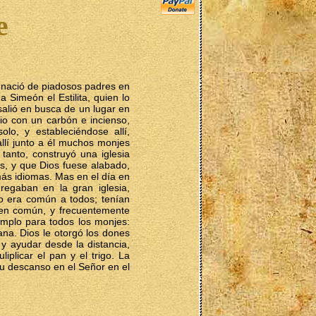
e
 nació de piadosos padres en
a Simeón el Estilita, quien lo
 salió en busca de un lugar en
io con un carbón e incienso,
lo, y estableciéndose allí,
allí junto a él muchos monjes
 tanto, construyó una iglesia
s, y que Dios fuese alabado,
ás idiomas. Mas en el día en
regaban en la gran iglesia,
io era común a todos; tenían
en común, y frecuentemente
mplo para todos los monjes:
tiana. Dios le otorgó los dones
y ayudar desde la distancia,
iplicar el pan y el trigo. La
su descanso en el Señor en el