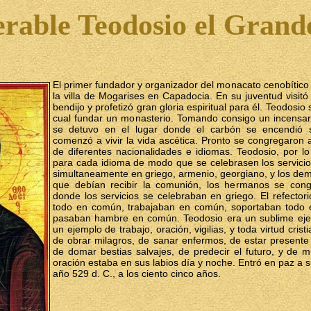
rable Teodosio el Grand
El primer fundador y organizador del monacato cenobítico
la villa de Mogarises en Capadocia. En su juventud visitó 
bendijo y profetizó gran gloria espiritual para él. Teodosio
cual fundar un monasterio. Tomando consigo un incensar
se detuvo en el lugar donde el carbón se encendió so
comenzó a vivir la vida ascética. Pronto se congregaron 
de diferentes nacionalidades e idiomas. Teodosio, por lo
para cada idioma de modo que se celebrasen los servicio
simultaneamente en griego, armenio, georgiano, y los dem
que debían recibir la comunión, los hermanos se cong
donde los servicios se celebraban en griego. El refector
todo en común, trabajaban en común, soportaban todo 
pasaban hambre en común. Teodosio era un sublime eje
un ejemplo de trabajo, oración, vigilias, y toda virtud cris
de obrar milagros, de sanar enfermos, de estar presente 
de domar bestias salvajes, de predecir el futuro, y de mul
oración estaba en sus labios día y noche. Entró en paz a 
año 529 d. C., a los ciento cinco años.