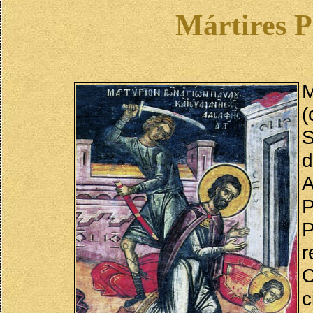
Mártires P
M
S
d
A
P
r
C
c