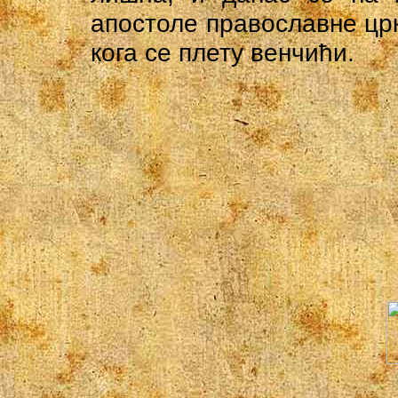
апостоле православне цр
кога се плету венчићи.