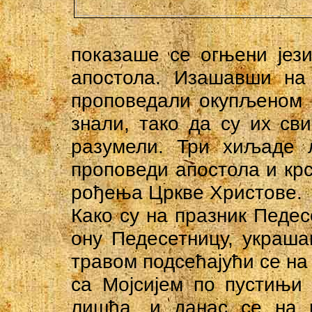
показаше се огњени јези
апостола. Изашавши на 
проповедали окупљеном н
знали, тако да су их св
разумели. Три хиљаде 
проповеди апостола и крс
рођења Цркве Христове.
Како су на празник Педес
ону Педесетницу, украша
травом подсећајући се на
са Мојсијем по пустињи
лишћа, и данас се на 