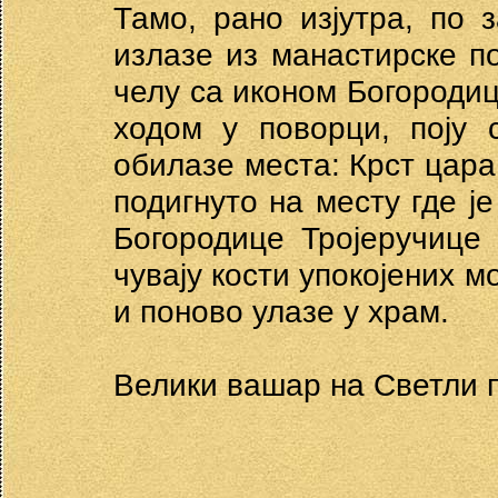
Тамо, рано изјутра, по 
излазе из манастирске п
челу са иконом Богородиц
ходом у поворци, поју 
обилазе места: Крст цар
подигнуто на месту где је
Богородице Тројеручице 
чувају кости упокојених м
и поново улазе у храм.
Велики вашар на Светли 