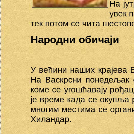
На ју
увек 
тек потом се чита шестоп
Народни обичаји
У већини наших крајева 
На Васкрсни понедељак 
коме се угошћавају рођац
је време када се окупља 
многим местима се органи
Хиландар.