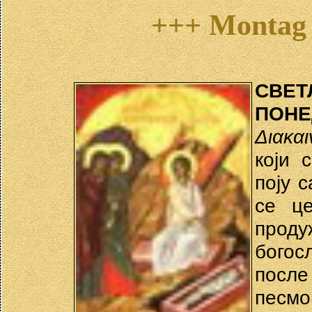
+++ Montag 
СВЕ
ПОН
Διακαι
који 
поју 
се ц
продуж
богос
посл
песмо