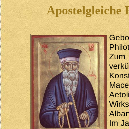
Apostelgleiche
Gebor
Phil
Zum
ver
Kons
Mace
Aetol
Wirk
Alban
Im Ja