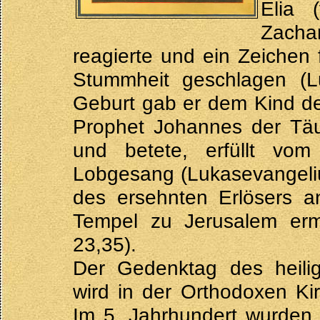
Elia 
Zacha
reagierte und ein Zeichen 
Stummheit geschlagen (L
Geburt gab er dem Kind de
Prophet Johannes der Täuf
und betete, erfüllt vom 
Lobgesang (Lukasevangeli
des ersehnten Erlösers a
Tempel zu Jerusalem erm
23,35).
Der Gedenktag des heili
wird in der Orthodoxen Ki
Im 5. Jahrhundert wurden 