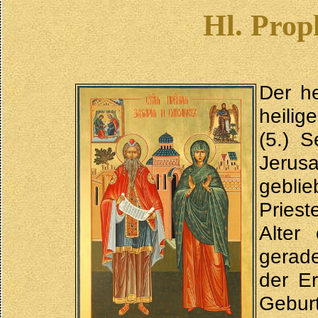
Hl. Prop
Der he
heilig
(5.) 
Jerus
gebli
Priest
Alter
gerad
der Er
Gebur