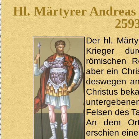
Hl. Märtyrer Andreas 
259
Der hl. Märt
Krieger du
römischen R
aber ein Chri
deswegen an.
Christus bek
untergebene
Felsen des Ta
An dem Ort
erschien eine 