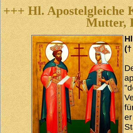
+++ Hl. Apostelgleiche 
Mutter, 
Hl
(†
D
ap
"
Ve
fü
e
St