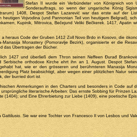
Stefan II wurde ein Verbündeter von Königreich von 
Sonderauftrags, so wenn der ungarische König Sigis
trarum) 1408, Despot Stefan Lazarević war das erste auf der Lis
 heutigen Vojvodina (und Pannonian Teil von heutigem Belgrad), sch
nkamen, Kupinik, Mitrovica, Bečejund Veliki Bečkerek. 1417, Apatin w
 er a heraus Code der Gruben 1412 Zoll Novo Brdo in Kosovo, die ökono
Manasija Monastery (Pomoravlje Bezirk), organisierte er die Resav
d das Übertragen der Bücher.
tzlich 1427 und überließ dem Thron seinen Neffeen Đurađ Branković
und Serbische orthodoxe Kirche ehrt ihn an 1. August. Despot Stefa
 gehabt hat, wie er den grösseren und berühmteren Manasija Monas
eerdigung Platz beabsichtigt, aber wegen einer plötzlichen Natur sein
, der burried dort ist.
hischen Anmerkungen in den Charters und besonders in Code auf d
i ursprüngliche literarische Arbeiten: Das ernste Sobbing für Prinzen L
 (1404); und Eine Ehrerbietung zur Liebe (1409), eine poetische Epis
 Gattilusio. Sie war eine Tochter von Francesco II von Lesbos und Vale