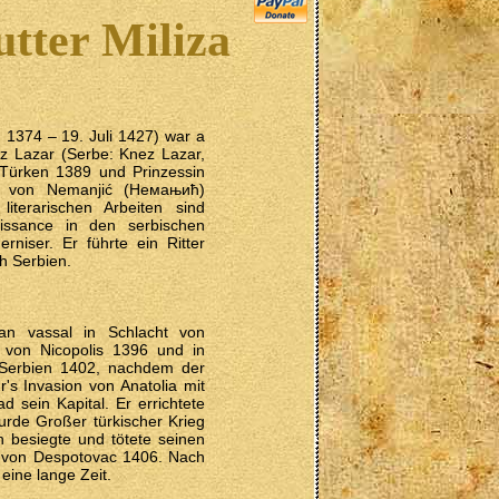
utter Miliza
 1374 – 19. Juli 1427) war a
z Lazar (Serbe: Knez Lazar,
Türken 1389 und Prinzessin
ng von Nemanjić (Немањић)
iterarischen Arbeiten sind
ssance in den serbischen
niser. Er führte ein Ritter
h Serbien.
an vassal in Schlacht von
 von Nicopolis 1396 und in
 Serbien 1402, nachdem der
's Invasion von Anatolia mit
 sein Kapital. Er errichtete
wurde Großer türkischer Krieg
 besiegte und tötete seinen
 von Despotovac 1406. Nach
eine lange Zeit.