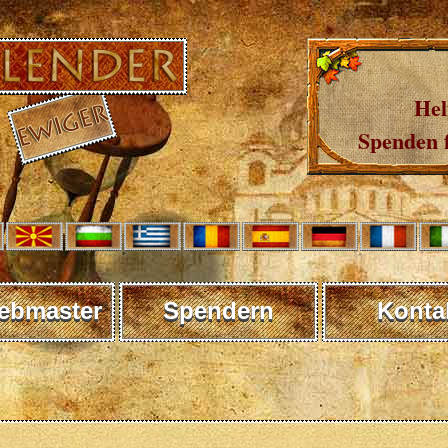
Hel
Spenden 
ebmaster
Spendern
Konta