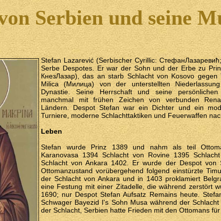
 von Serbien und seine M
Stefan Lazarević (Serbischer Cyrillic: СтефанЛазаревић;
Serbe Despotes. Er war der Sohn und der Erbe zu Prin
КнезЛазар), das an starb Schlacht von Kosovo gegen 
Milica (Милица) von der unterstellten Niederlassu
Dynastie. Seine Herrschaft und seine persönlichen l
manchmal mit frühen Zeichen von verbunden Renai
Ländern. Despot Stefan war ein Dichter und ein moder
Turniere, moderne Schlachttaktiken und Feuerwaffen nac
Leben
Stefan wurde Prinz 1389 und nahm als teil Ottom
Karanovasa 1394 Schlacht von Rovine 1395 Schlacht
Schlacht von Ankara 1402. Er wurde der Despot von
Ottomanzustand vorübergehend folgend einstürzte Timur
der Schlacht von Ankara und in 1403 proklamiert Belgrad
eine Festung mit einer Zitadelle, die während zerstört 
1690; nur Despot Stefan Aufsatz Remains heute. Stefan
Schwager Bayezid I's Sohn Musa während der Schlacht
der Schlacht, Serbien hatte Frieden mit den Ottomans für 