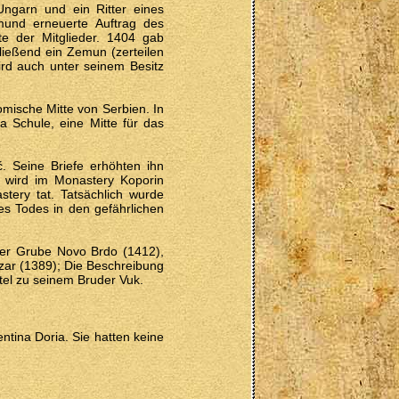
Ungarn und ein Ritter eines
mund erneuerte Auftrag des
te der Mitglieder. 1404 gab
ließend ein Zemun (zerteilen
ird auch unter seinem Besitz
mische Mitte von Serbien. In
a Schule, eine Mitte für das
. Seine Briefe erhöhten ihn
n wird im Monastery Koporin
tery tat. Tatsächlich wurde
es Todes in den gefährlichen
er Grube Novo Brdo (1412),
azar (1389); Die Beschreibung
tel zu seinem Bruder Vuk.
ntina Doria. Sie hatten keine