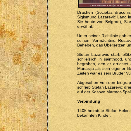
Drachen (Societas draconis
Sigismund Lazarević Land im
Sie heute von Belgrad), Sla
erwähnt.
Unter seiner Richtlinie gab
seinem Vermächtnis, Resava-
Beheben, das Übersetzen un
Stefan Lazarević starb plö
schließlich in sainthood, 
begraben, den er errichtet
Manasija als sein eigener B
Zeiten war es sein Bruder Vuk
Abgesehen von den biograp
schrieb Stefan Lazarević dre
auf der Kosovo Marmor-Spalte
Verbindung
1405 heiratete Stefan Helena
bekannten Kinder.