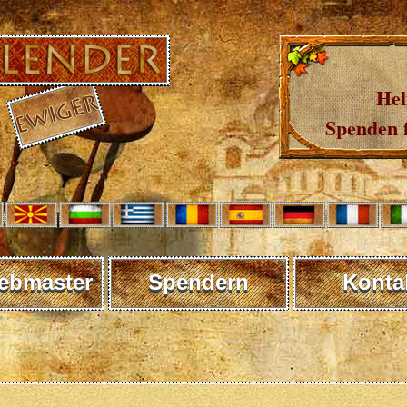
Hel
Spenden 
ebmaster
Spendern
Konta