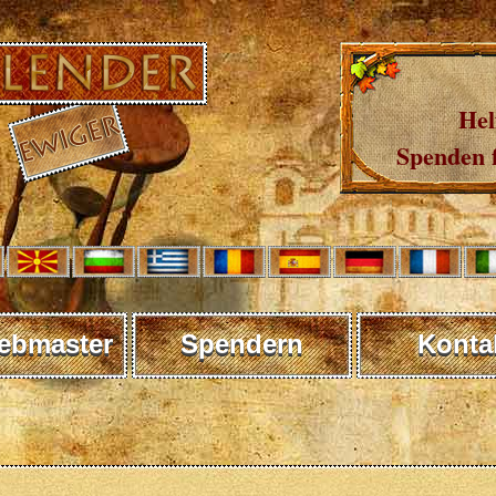
Hel
Spenden 
ebmaster
Spendern
Konta