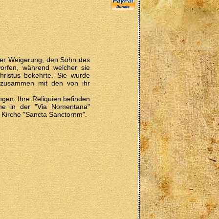
hrer Weigerung, den Sohn des
worfen, während welcher sie
ristus bekehrte. Sie wurde
 zusammen mit den von ihr
gen. Ihre Reliquien befinden
he in der "Via Nomentana"
 Kirche "Sancta Sanctornm".