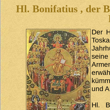
Hl. Bonifatius , der
Der H
Toska
Jahr
seine
Arme
erwä
kümme
und A
Hl. B