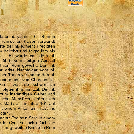
m
rde um das Jahr 50 in Rom in
 römischen Kaiser verwandt
te der hl. Kliment Predigten
m bekehrt und folgte ihm als
ach. Er wurde von dem hl.
führt. Vom heiligen Apostel
of von Rom geweiht. Dem hl.
er dritte Nachfolger vom hl.
iser Trajan verbannte den hl.
steinbrüche von Chersones -
Krim, wo alle schwer an
folgten ihm ins Exil. Der hl.
n zum inständigen Gebet und
lreiche Menschen ließen sich
als Märtyrer im Jahre 101 auf
mit einem Anker am Hals, ins
töten.
ments Tod sein Sarg in einem
 Cyrill soll schließlich die
e ihm geweihte Kirche in Rom