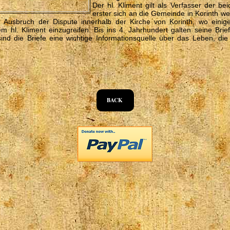
Der hl. Kliment gilt als Verfasser der b
erster sich an die Gemeinde in Korinth we
er Ausbruch der Dispute innerhalb der Kirche von Korinth, wo einig
hl. Kliment einzugreifen. Bis ins 4. Jahrhundert galten seine Brie
nd die Briefe eine wichtige Informationsquelle über das Leben, di
BACK