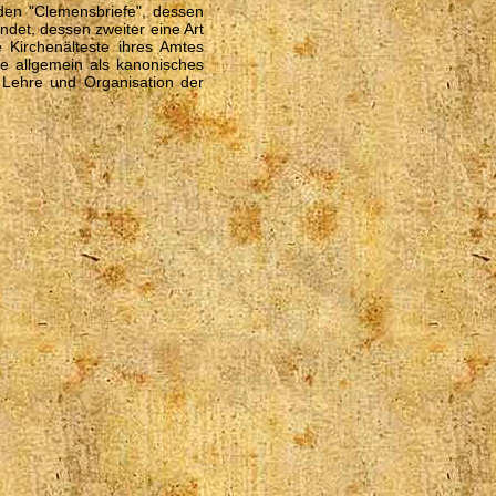
eiden "Clemensbriefe", dessen
ndet, dessen zweiter eine Art
e Kirchenälteste ihres Amtes
fe allgemein als kanonisches
e Lehre und Organisation der