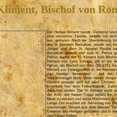
Kliment, Bischof von Ro
Der Heilige Kliment (westl. Clemens) wu
eine vernehme Familie, welche mit dem
war, geboren. Nach der Überlieferung hör
des hl. Apostels Barnabas, wurde von ih
Jünger und dem hl. Apostel Paulus n
Barnabas getauft und zum hl. Petrus ge
Petrus wurde der hl. Kliment zum Bisch
Ireneos von Lyon zufolge, gilt er als d
Petrus, als Bischof von Rom (92-101). Ka
Kliment zur Zwangsarbeit in die Marmor
das heutige Sevastopol - auf der 
Wassermangel litten. Viele seiner Jünger 
Kliment vereinte sich mit allen Christe
errichtete hier eine Felsenkapelle. Zah
daraufhin taufen. Der hl. Kliment starb 
der Krim: der Kaiser Trajan befahl ihn, 
Meer zu stürzen und seine Mitchristen zu 
Lange Zeit erschien am Jahrestag von Kli
marmornen Tempel aus dem Wasser. Der hl.
Gebeine des Heiligen gefunden und in di
übertragen haben.