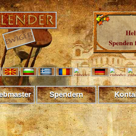
Hel
Spenden 
ebmaster
Spendern
Konta