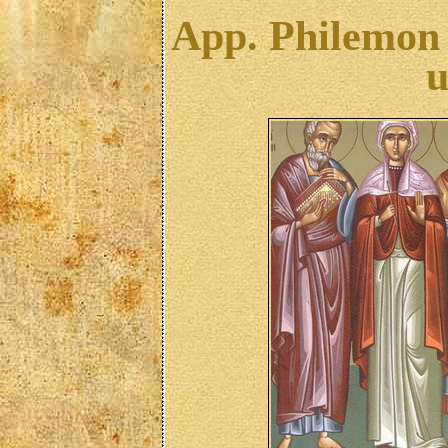
App. Philemon 
u