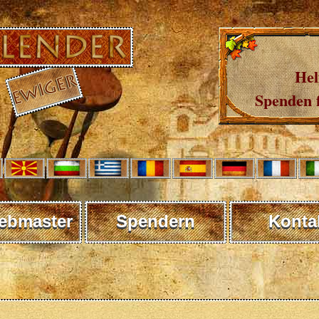
Hel
Spenden 
ebmaster
Spendern
Konta